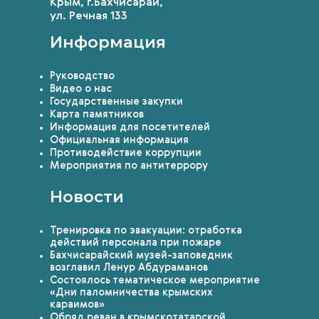
Крым, г.Бахчисарай,
ул. Речная 133
Информация
Руководство
Видео о нас
Государственные закупки
Карта памятников
Информация для посетителей
Официальная информация
Противодействие коррупции
Мероприятия по антитеррору
Новости
Тренировка по эвакуации: отработка
действий персонала при пожаре
Бахчисарайский музей-заповедник
возглавил Ленур Абдураманов
Состоялось тематическое мероприятие
«Дни паломничества крымских
караимов»
Обряд реван в крымскотатарской