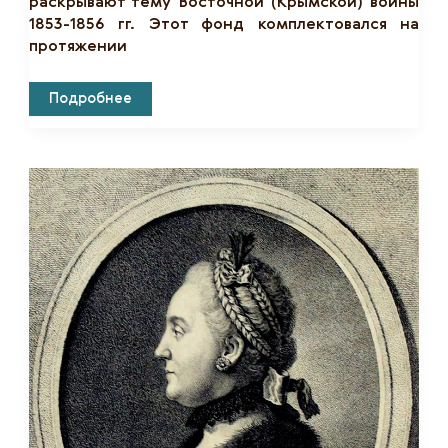
раскрывают тему Восточной (Крымской) войны
1853-1856 гг. Этот фонд комплектовался на
протяжении
К
Подробнее
100-
Летию
Музея.
История
Музейной
Коллекции.
Часть
4.