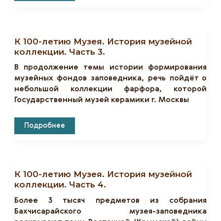
Летию
Музея.
История
Музейной
Коллекции.
К 100-летию Музея. История музейной
Часть
2.
коллекции. Часть 3.
В продолжение темы истории формирования
музейных фондов заповедника, речь пойдёт о
небольшой коллекции фарфора, которой
Государственный музей керамики г. Москвы
К
Подробнее
100-
Летию
Музея.
История
Музейной
Коллекции.
К 100-летию Музея. История музейной
Часть
3.
коллекции. Часть 4.
Более 3 тысяч предметов из собрания
Бахчисарайского музея-заповедника