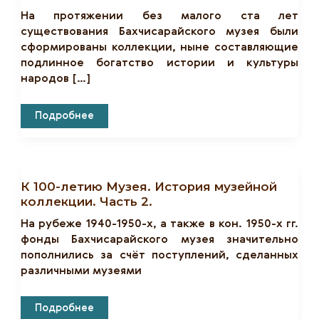
На протяжении без малого ста лет
существования Бахчисарайского музея были
сформированы коллекции, ныне составляющие
подлинное богатство истории и культуры
народов […]
К
Подробнее
100-
Летию
Музея.
История
Музейной
Коллекции.
К 100-летию Музея. История музейной
Часть
1.
коллекции. Часть 2.
На рубеже 1940-1950-х, а также в кон. 1950-х гг.
фонды Бахчисарайского музея значительно
пополнились за счёт поступлений, сделанных
различными музеями
К
Подробнее
100-