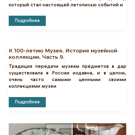
который стал настоящей летописью событий и
К
Подробнее
100-
Летию
Музея.
История
Музейной
Коллекции.
К 100-летию Музея. История музейной
Часть
8.
коллекции. Часть 9.
Традиция передачи музеям предметов в дар
существовала в России издавна, и в целом,
очень часто самыми ценными своими
коллекциями музеи
К
Подробнее
100-
Летию
Музея.
История
Музейной
Коллекции.
Часть