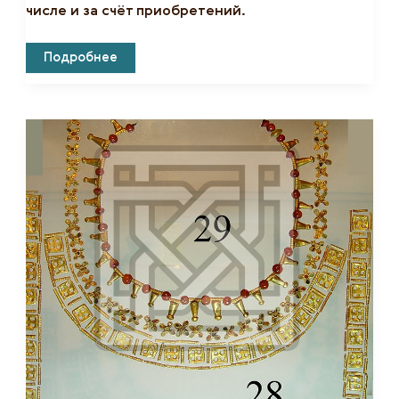
числе и за счёт приобретений.
К
Подробнее
100-
Летию
Музея.
История
Музейной
Коллекции.
Часть
11.