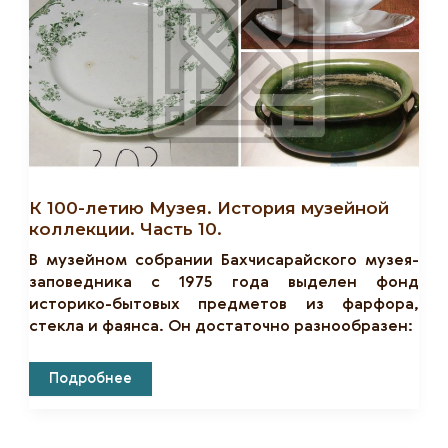
9.
К 100-летию Музея. История музейной
коллекции. Часть 10.
В музейном собрании Бахчисарайского музея-
заповедника с 1975 года выделен фонд
историко-бытовых предметов из фарфора,
стекла и фаянса. Он достаточно разнообразен:
К
Подробнее
100-
Летию
Музея.
История
Музейной