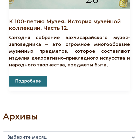
К 100-летию Музея. История музейной
коллекции. Часть 12.
Сегодня собрание Бахчисарайского музея-
заповедника – это огромное многообразие
музейных предметов, которое составляют
изделия декоративно-прикладного искусства и
народного творчества, предметы быта,
К
Подробнее
100-
Летию
Музея.
История
Музейной
Коллекции.
Часть
Архивы
12.
А