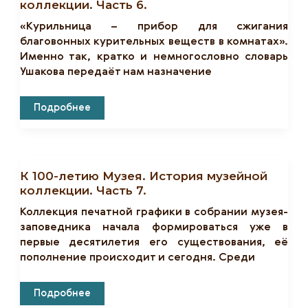
коллекции. Часть 6.
«Курильница – прибор для сжигания
благовонных курительных веществ в комнатах».
Именно так, кратко и немногословно словарь
Ушакова передаёт нам назначение
К
Подробнее
100-
Летию
Музея.
История
Музейной
Коллекции.
К 100-летию Музея. История музейной
Часть
6.
коллекции. Часть 7.
Коллекция печатной графики в собрании музея-
заповедника начала формироваться уже в
первые десятилетия его существования, её
пополнение происходит и сегодня. Среди
К
Подробнее
100-