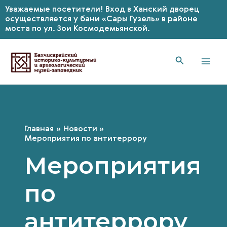
Уважаемые посетители! Вход в Ханский дворец
осуществляется у бани «Сары Гузель» в районе
моста по ул. Зои Космодемьянской.
Перейти
к
содержимому
Mai
Men
Главная
Новости
Мероприятия по антитеррору
Мероприятия
по
антитеррору