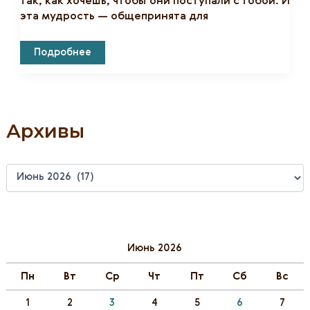
так, как хочешь, чтобы они поступали с тобой. И
эта мудрость — общепринята для
Уважай,
Подробнее
Чтобы
Уважали!
Архивы
А
Р
Х
И
В
Ы
Июнь 2026
Пн
Вт
Ср
Чт
Пт
Сб
Вс
1
2
3
4
5
6
7