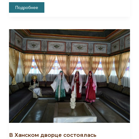
Состоялось
Подробнее
Тематическое
Мероприятие
«Навруз
Байрам.
Встречаем
Весну»
В Ханском дворце состоялась