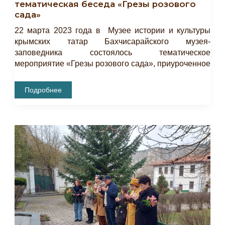
тематическая беседа «Грезы розового
сада»
22 марта 2023 года в Музее истории и культуры
крымских татар Бахчисарайского музея-
заповедника состоялось тематическое
мероприятие «Грезы розового сада», приуроченное
В
Подробнее
Ханском
Дворце
Состоялась
Тематическая
Беседа
«Грезы
Розового
Сада»