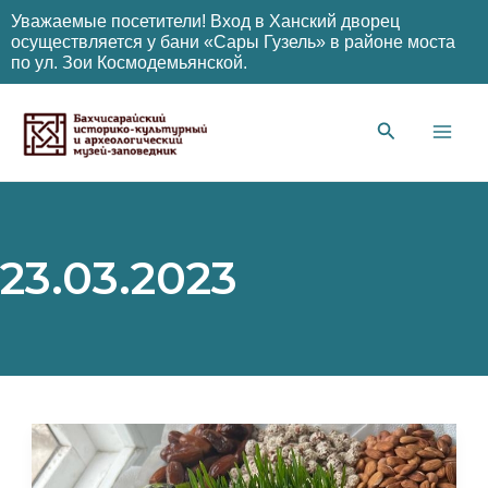
Уважаемые посетители! Вход в Ханский дворец
осуществляется у бани «Сары Гузель» в районе моста
по ул. Зои Космодемьянской.
Перейти
к
содержимому
Main
Men
23.03.2023