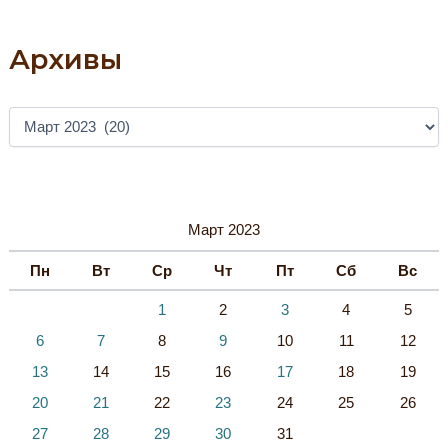
Выставки,
Посвященной
Дню
Работника
Архивы
Культуры
России
А
Р
Х
И
В
Ы
Март 2023
Пн
Вт
Ср
Чт
Пт
Сб
Вс
1
2
3
4
5
6
7
8
9
10
11
12
13
14
15
16
17
18
19
20
21
22
23
24
25
26
27
28
29
30
31