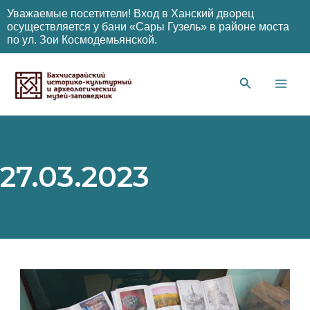
Уважаемые посетители! Вход в Ханский дворец
осуществляется у бани «Сары Гузель» в районе моста
по ул. Зои Космодемьянской.
Перейти
к
содержимому
Main
Men
27.03.2023