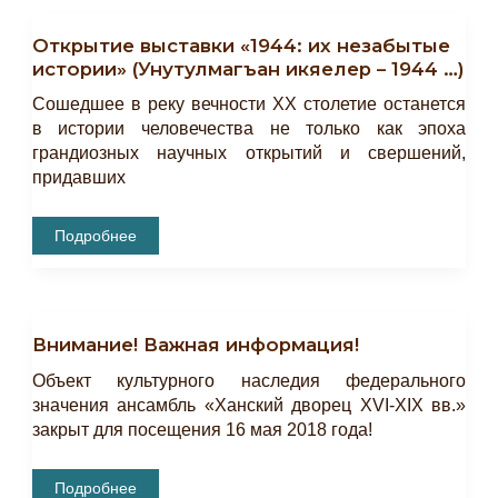
Открытие выставки «1944: их незабытые
истории» (Унутулмагъан икяелер – 1944 …)
Сошедшее в реку вечности ХХ столетие останется
в истории человечества не только как эпоха
грандиозных научных открытий и свершений,
придавших
Открытие
Подробнее
Выставки
«1944:
Их
Незабытые
Истории»
(Унутулмагъан
Внимание! Важная информация!
Икяелер
–
1944
Объект культурного наследия федерального
…)
значения ансамбль «Ханский дворец XVI-XIX вв.»
закрыт для посещения 16 мая 2018 года!
Внимание!
Подробнее