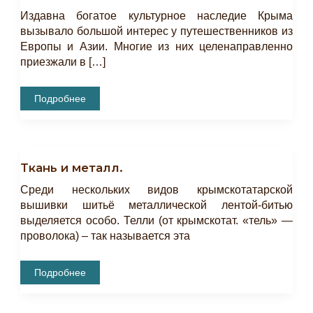
Издавна богатое культурное наследие Крыма
вызывало большой интерес у путешественников из
Европы и Азии. Многие из них целенаправленно
приезжали в […]
Воспоминания
Подробнее
О
Крыме
Барона
Жозефа
Де
Бая.
Ткань и металл.
Часть
1.
Среди нескольких видов крымскотатарской
вышивки шитьё металлической лентой-битью
выделяется особо. Телли (от крымскотат. «тель» —
проволока) – так называется эта
Ткань
Подробнее
И
Металл.