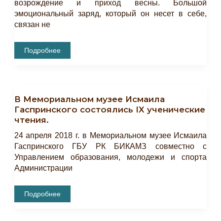
возрождение и приход весны. Большой
эмоциональный заряд, который он несет в себе,
связан не
Мероприятие,
Подробнее
Приуроченное
Ко
Дню
Весны
И
Труда.
В Мемориальном музее Исмаила
Гаспринского состоялись IX ученические
чтения.
24 апреля 2018 г. в Мемориальном музее Исмаила
Гаспринского ГБУ РК БИКАМЗ совместно с
Управлением образования, молодежи и спорта
Администрации
В
Подробнее
Мемориальном
Музее
Исмаила