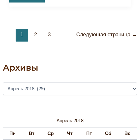
Металл
В
Коллекции
Бахчисарайского
Музея-
Заповедника.
Часть
Постраничная
1.
1
2
3
Следующая страница
→
навигация
записи
Архивы
А
Р
Х
И
В
Ы
Апрель 2018
Пн
Вт
Ср
Чт
Пт
Сб
Вс