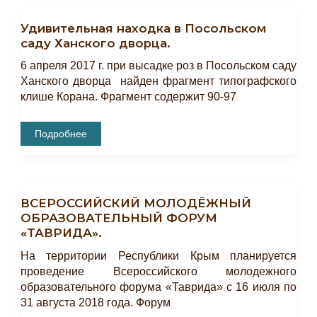
Плановый
Субботник.
Удивительная находка в Посольском
саду Ханского дворца.
6 апреля 2017 г. при высадке роз в Посольском саду
Ханского дворца найден фрагмент типографского
клише Корана. Фрагмент содержит 90-97
Удивительная
Подробнее
Находка
В
Посольском
Саду
Ханского
Дворца.
ВСЕРОССИЙСКИЙ МОЛОДЁЖНЫЙ
ОБРАЗОВАТЕЛЬНЫЙ ФОРУМ
«ТАВРИДА».
На территории Республики Крым планируется
проведение Всероссийского молодежного
образовательного форума «Таврида» с 16 июля по
31 августа 2018 года. Форум