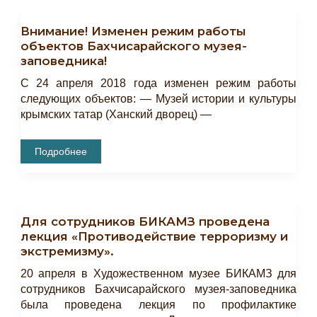
Гаспринского
Состоялись
IX
Внимание! Изменен режим работы
Ученические
Чтения.
объектов Бахчисарайского музея-
заповедника!
С 24 апреля 2018 года изменен режим работы
следующих объектов: — Музей истории и культуры
крымских татар (Ханский дворец) —
Внимание!
Подробнее
Изменен
Режим
Работы
Объектов
Бахчисарайского
Музея-
Для сотрудников БИКАМЗ проведена
Заповедника!
лекция «Противодействие терроризму и
экстремизму».
20 апреля в Художественном музее БИКАМЗ для
сотрудников Бахчисарайского музея-заповедника
была проведена лекция по профилактике