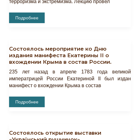
терроризма и экстремизма. Лекцию провел
Для
Подробнее
Сотрудников
БИКАМЗ
Проведена
Лекция
«Противодействие
Терроризму
Состоялось мероприятие ко Дню
И
Экстремизму».
издания манифеста Екатерины II о
вхождении Крыма в состав России.
235 лет назад в апреле 1783 года великой
императрицей России Екатериной II был издан
манифест о вхождении Крыма в состав
Состоялось
Подробнее
Мероприятие
Ко
Дню
Издания
Манифеста
Екатерины
Состоялось открытие выставки
II
О
«Український рушничок».