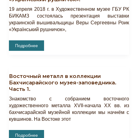
Вхождении
Крыма
19 апреля 2018 г. в Художественном музее ГБУ РК
В
Состав
БИКАМЗ состоялась презентация выставки
России.
украинской вышивальщицы Веры Сергеевны Роик
«Український рушничок»,
Состоялось
Подробнее
Открытие
Выставки
«Український
Рушничок».
Восточный металл в коллекции
Бахчисарайского музея-заповедника.
Часть 1.
Знакомство с собранием восточного
художественного металла XVII-начала XX вв. из
бахчисарайской музейной коллекции мы начнём с
кувшинов. На Востоке этот
Восточный
Подробнее