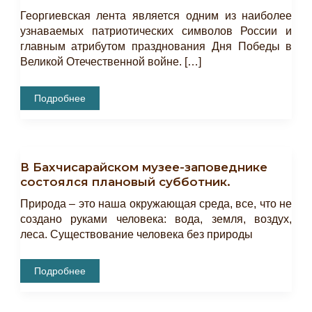
Георгиевская лента является одним из наиболее
узнаваемых патриотических символов России и
главным атрибутом празднования Дня Победы в
Великой Отечественной войне. […]
Скоро!
Подробнее
Мастер-
Класс
«Георгиевская
Лента».
В Бахчисарайском музее-заповеднике
состоялся плановый субботник.
Природа – это наша окружающая среда, все, что не
создано руками человека: вода, земля, воздух,
леса. Существование человека без природы
В
Подробнее
Бахчисарайском
Музее-
Заповеднике
Состоялся