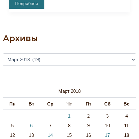
Внеплановый
Подробнее
Инструктаж
По
Пожарной
Безопасности.
Архивы
А
Р
Х
И
В
Ы
Март 2018
Пн
Вт
Ср
Чт
Пт
Сб
Вс
1
2
3
4
5
6
7
8
9
10
11
12
13
14
15
16
17
18