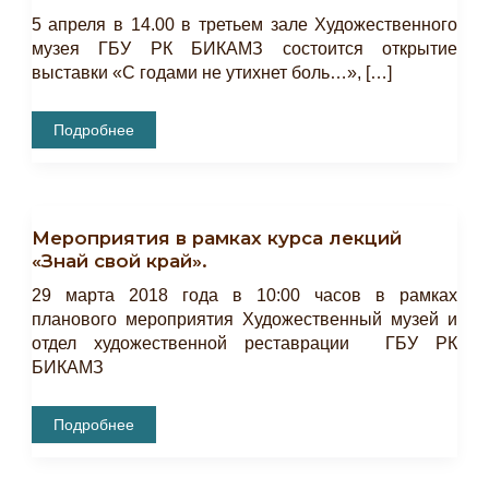
5 апреля в 14.00 в третьем зале Художественного
музея ГБУ РК БИКАМЗ состоится открытие
выставки «С годами не утихнет боль…», […]
Открытие
Подробнее
Выставки
«С
Годами
Не
Утихнет
Боль…»
Мероприятия в рамках курса лекций
«Знай свой край».
29 марта 2018 года в 10:00 часов в рамках
планового мероприятия Художественный музей и
отдел художественной реставрации ГБУ РК
БИКАМЗ
Мероприятия
Подробнее
В
Рамках
Курса
Лекций