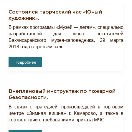
«Знай
Свой
Состоялся творческий час «Юный
Край».
художник».
В рамках программы «Музей — детям», специально
разработанной для юных посетителей
Бахчисарайского музея-заповедника, 29 марта
2018 года в третьем зале
Состоялся
Подробнее
Творческий
Час
«Юный
Художник».
Внеплановый инструктаж по пожарной
безопасности.
В связи с трагедией, произошедшей в торговом
центре «Зимняя вишня» г. Кемерово, а также в
соответствии с требованиями приказа МЧС