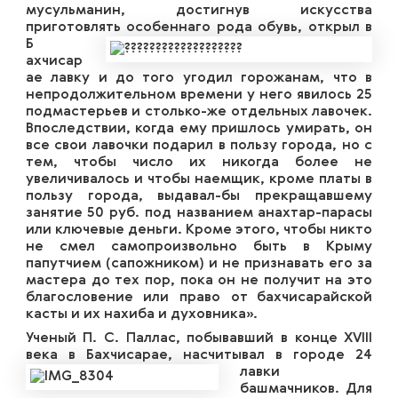
мусульманин, достигнув искусства
приготовлять особеннаго рода обувь, открыл в
Б
ахчисар
ае лавку и до того угодил горожанам, что в
непродолжительном времени у него явилось 25
подмастерьев и столько-же отдельных лавочек.
Впоследствии, когда ему пришлось умирать, он
все свои лавочки подарил в пользу города, но с
тем, чтобы число их никогда более не
увеличивалось и чтобы наемщик, кроме платы в
пользу города, выдавал-бы прекращавшему
занятие 50 руб. под названием анахтар-парасы
или ключевые деньги. Кроме этого, чтобы никто
не смел самопроизвольно быть в Крыму
папутчием (сапожником) и не признавать его за
мастера до тех пор, пока он не получит на это
благословение или право от бахчисарайской
касты и их нахиба и духовника».
Ученый П. С. Паллас, побывавший в конце XVIII
века в Бахчисарае, насчитыв
ал в городе 24
лавки
башмачников. Для