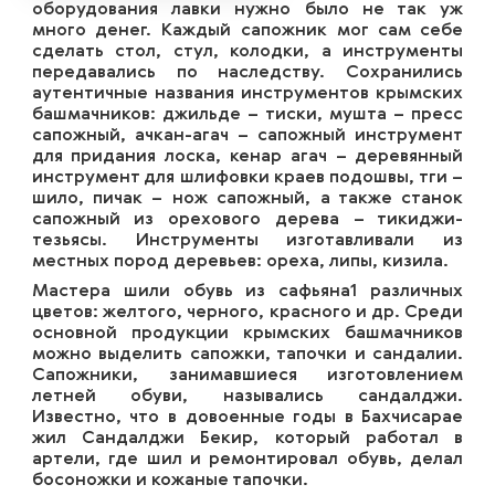
оборудования лавки нужно было не так уж
много денег. Каждый сапожник мог сам себе
сделать стол, стул, колодки, а инструменты
передавались по наследству. Сохранились
аутентичные названия инструментов крымских
башмачников: джильде – тиски, мушта – пресс
сапожный, ачкан-агач – сапожный инструмент
для придания лоска, кенар агач – деревянный
инструмент для шлифовки краев подошвы, тги –
шило, пичак – нож сапожный, а также станок
сапожный из орехового дерева – тикиджи-
тезьясы. Инструменты изготавливали из
местных пород деревьев: ореха, липы, кизила.
Мастера шили обувь из сафьяна1 различных
цветов: желтого, черного, красного и др. Среди
основной продукции крымских башмачников
можно выделить сапожки, тапочки и сандалии.
Сапожники, занимавшиеся изготовлением
летней обуви, назывались сандалджи.
Известно, что в довоенные годы в Бахчисарае
жил Сандалджи Бекир, который работал в
артели, где шил и ремонтировал обувь, делал
босоножки и кожаные тапочки.