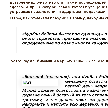
дозволенных животных), а также последующей
вдовам и пр. В каждой семье готовят угощения
устраивают развлечения и одаривают подарками.
О том, как отмечали праздник в Крыму, находим с
«
Курбан бейрам бывает по единожды в 
оного торжества, приходские имамы,
определенные по возможности каждого 
Густав Радде, бывавший в Крыму в 1856-57 гг., оч
«
Большой (праздник), или Курбан ба
меньшему богатству
первый день непре
Мулла должен благословить назначенн
деревне самый богатый житель отправля
третьему, и так далее, пока вся дер
накормить и напоить всю деревню, и в