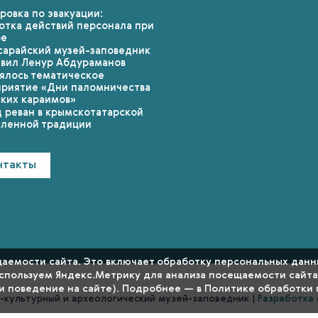
ровка по эвакуации:
отка действий персонала при
ре
сарайский музей-заповедник
авил Ленур Абдураманов
ялось тематическое
риятие «Дни паломничества
ких караимов»
 реван в крымскотатарской
ленной традиции
нтакты
емости сайта. Это включает обработку персональных данных
используем Яндекс.Метрику для анализа посещаемости сайта
 и поведение на сайте). Подробнее — в
Политике обработки 
о-культурный и археологический музей-заповедник |
Разработка 