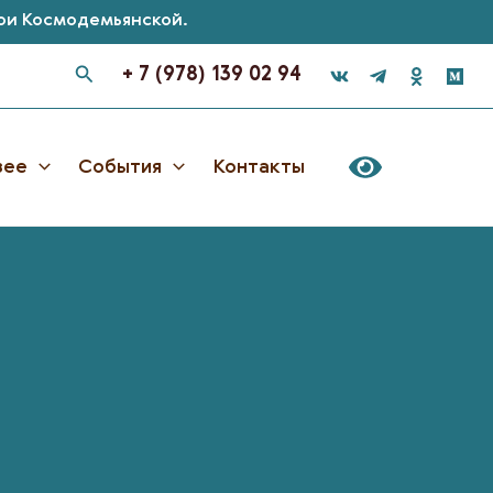
Зои Космодемьянской.
+ 7 (978) 139 02 94
зее
События
Контакты