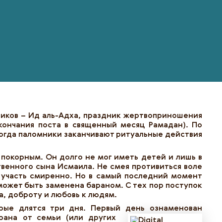
дников – Ид аль-Адха, праздник жертвоприношения
кончания поста в священный месяц Рамадан). По
когда паломники заканчивают ритуальные действия
 покорным. Он долго не мог иметь детей и лишь в
твенного сына Исмаила. Не смея противиться воле
 участь смиренно. Но в самый последний момент
может быть заменена бараном. С тех пор поступок
а, доброту и любовь к людям.
рые длятся три дня. Первый день ознаменован
ана от семьи (или других