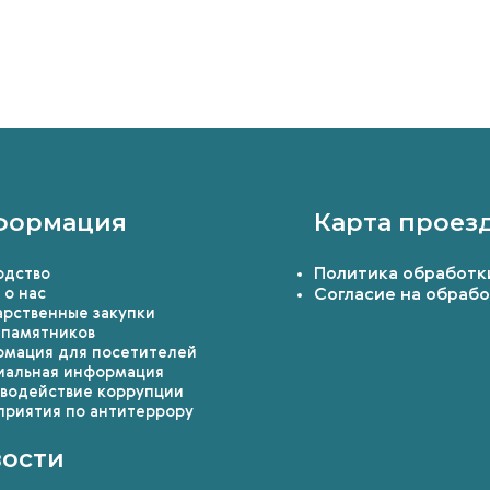
формация
Карта проез
Политика обработк
одство
 о нас
Согласие на обраб
арственные закупки
 памятников
мация для посетителей
альная информация
водействие коррупции
риятия по антитеррору
ости