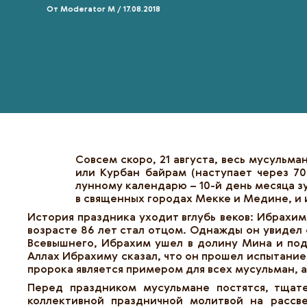
От
Moderator M
/
17.08.2018
Совсем скоро, 21 августа, весь мусульм
или Курбан байрам (наступает через 7
лунному календарю – 10-й день месяца з
в священных городах Мекке и Медине, и 
История праздника уходит вглубь веков: Ибрахим
возрасте 86 лет стал отцом. Однажды он увидел 
Всевышнего, Ибрахим ушел в долину Мина и под
Аллах Ибрахиму сказал, что он прошел испытание
пророка является примером для всех мусульман, 
Перед праздником мусульмане постятся, тщат
коллективной праздничной молитвой на рассв