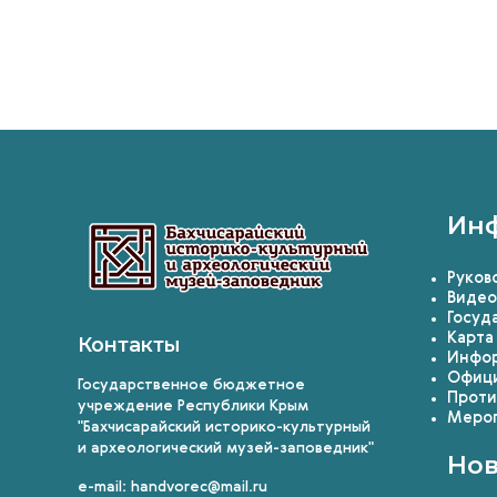
Ин
Руков
Видео
Госуд
Карта
Контакты
Инфор
Офици
Государственное бюджетное
Проти
учреждение Республики Крым
Мероп
"Бахчисарайский историко-культурный
и археологический музей-заповедник"
Нов
e-mail: handvorec@mail.ru