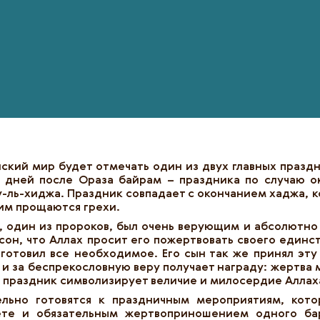
анский мир будет отмечать один из двух главных праз
0 дней после Ораза байрам – праздника по случаю о
у-ль-хиджа. Праздник совпадает с окончанием хаджа, 
им прощаются грехи.
, один из пророков, был очень верующим и абсолютно
сон, что Аллах просит его пожертвовать своего единс
готовил все необходимое. Его сын так же принял эту
 и за беспрекословную веру получает награду: жертва 
а праздник символизирует величие и милосердие Аллах
ельно готовятся к праздничным мероприятиям, кото
ете и
обязательным жертвоприношением одного бар