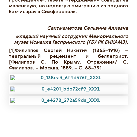
просвещения», газета «Терджиман» совершила
маленькую, но недолгую эмиграцию из родного
Бахчисарая в Симферополь.
Сеитмеметова Сельвина Алиевна
младший научный сотрудник Мемориального
музея Исмаила Гаспринского (ГБУ РК БИКАМЗ).
[1]Филиппов Сергей Никитич (1863–1910) –
театральный рецензент и беллетрист.
[Филиппов С. По Крыму. Отражения/ С.
Филиппов. – Москва, 1889. – С. 68–79]