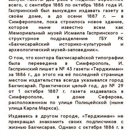
всего, с сентября 1885 по октябрь 1886 года И.
Гаспринский был вынужден издавать газету в
своём доме, а до осени 1887 г. — в
Симферополе, пока строилось новое здание,
которое ныне известно всем как
Мемориальный музей Исмаила Гаспринского –
структурное подразделение ГБУ РК
«Бахчисарайский историко-культурный и
археологический музей-заповедник».
О том, что контора бахчисарайской типографии
была переведена в Симферополь, И.
Гаспринский пишет в № 43 газеты «Терджиман»
за 1886 г., до этого на её последней странице
местом издательства всегда указывался город
Бахчисарай. Практически целый год, до № 29
от 1 октября 1887 г. газета издавалась в
Симферополе, в доме Сеферова,
расположенном по улице Полицейской (ныне
улица Карла Маркса).
Издаваясь в другом городе, «Терджиман» не
прекращал знакомить своих подписчиков с
жизнью Бахчисарая. Однако с октября 1886 г. в