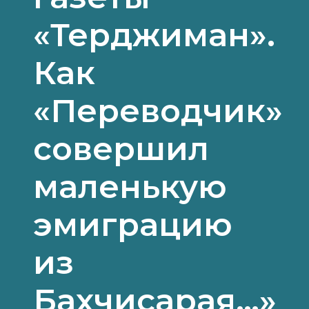
«Терджиман».
Как
«Переводчик»
совершил
маленькую
эмиграцию
из
Бахчисарая…»