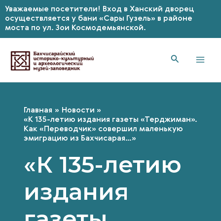
Уважаемые посетители! Вход в Ханский дворец
осуществляется у бани «Сары Гузель» в районе
моста по ул. Зои Космодемьянской.
Перейти
к
содержимому
Mai
Men
Главная
Новости
«К 135-летию издания газеты «Терджиман».
Как «Переводчик» совершил маленькую
эмиграцию из Бахчисарая…»
«К 135-летию
издания
газеты