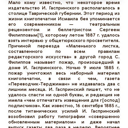
Мало кому известно, что некоторое время
издательство И. Гаспринского располагалось в
столице Таврической губернии. Этот период из
жизни книгопечатни Исмаила бея упоминается
его современником — театральным
рецензентом и беллетристом Сергеем
Филипповым[1], которому летом 1887 г. удалось
взять интервью у общетюркского просветителя.
Причиной переезда «Маленького листка,
составленного по всем правилам
редакторского искусства» в другой город С.
Филиппов называет пожар, произошедший в
доме И. Гаспринского. Ночью 9 июля 1885 г.
пожар уничтожил весь наборный материал
книгопечатни, в связи с чем, газета
«Переводчик-Терджиман» не издавалась два с
лишним месяца. И. Гаспринский пишет, что не
удалось спасти ни одной буквы, и редакция не
имела «чем отпечатать извещения для г[оспод]
подписчиков». Как известно, 16 сентября 1885 г.,
после титанических усилий И. Гаспринский
возобновил работу типографии «совершенно
обновленным материалом» и даже начал
выпуск газеты два раза в неделю. Вероятнее