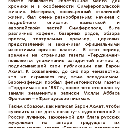
газете появляется «постоянное место для
хроники и в особенности Симферопольской
жизни». Материал, посвященный столичной
жизни, был очень разнообразным: начиная с
подробного описания «азиатской и
европейской» частей Симферополя, быта
различных кофеен, базарных рядов, обзора
прессы, театральных премьер, цирковых
представлений и заканчивая официальными
известиями органов власти. В этот период
времени на страницах газеты «Терджиман»
появляется упоминание загадочной личности,
подписывающей свои публикации как Барон
Ахмат. К сожалению, до сих пор неизвестно,
кто же скрывался под этим псевдонимом.
Барон-эфенди пробыл фельетонистом газеты
«Терджиман» до 1887 г., после чего его колонку
заняли знаменитые записки Моллы Аббаса
Франсеви – «Французские письма».
Таким образом, как написал Барон Ахмат, чтобы
«усилить и не дать погаснуть единственной в
России лучинке, зажженной для блага русских
мусульман на алтаре грядущего их