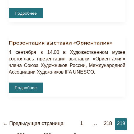
Крымская
Подробнее
Война
1853-
1856
Гг.
В
Литературе
Презентация выставки «Ориенталия»
И
Искусстве
XIX
4 сентября в 14.00 в Художественном музее
–
состоялась презентация выставки «Ориенталия»
Нач.
XXI
члена Союза Художников России, Международной
Столетий
Ассоциации Художников IFA UNESCO,
Презентация
Подробнее
Выставки
«Ориенталия»
Постраничная
←
Предыдущая страница
1
…
218
219
навигация
записи