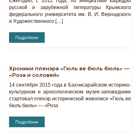
Ежегодно, с 2012 года, по инициативе кафедры
русской и зарубежной литературы Крымского
федерального университета им. В. И. Вернадского
и Художественного […]
Бахчисарайские
Подробнее
Пушкинские
Чтения
Хроники пленэра «Гюль ве бюль бюль» —
«Роза и соловей»
14 сентября 2015 года в Бахчисарайском историко-
культурном и археологическом музее-заповеднике
стартовал пленэр исторической живописи «Гюль ве
бюль бюль» — «Роза
Хроники
Подробнее
Пленэра
«Гюль
Ве
Бюль