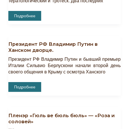
тератологический и гротеск. Два последних
Секреты
Подробнее
Древнего
Города.
Искусство
Фантастического
Орнамента
В
Президент РФ Владимир Путин в
Предметах
БИКАМЗ
Ханском дворце.
Президент РФ Владимир Путин и бывший премьер
Италии Сильвио Берлускони начали второй день
своего общения в Крыму с осмотра Ханского
Президент
Подробнее
РФ
Владимир
Путин
В
Ханском
Дворце.
Пленэр «Гюль ве бюль бюль» — «Роза и
соловей»