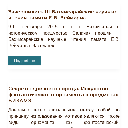
Бюль»
—
Завершились III Бахчисарайские научные
«Роза
И
чтения памяти Е.В. Веймарна.
Соловей»
9-11 сентября 2015 г. в г. Бахчисарай в
историческом предместье Салачик прошли III
Бахчисарайские научные чтения памяти Е.В.
Веймарна. Заседания
Завершились
Подробнее
III
Бахчисарайские
Научные
Чтения
Памяти
Е.В.
Секреты древнего города. Искусство
Веймарна.
фантастического орнамента в предметах
БИКАМЗ
Довольно тесно связанными между собой по
принципу использования мотивов являются такие
виды орнамента как фантастический,