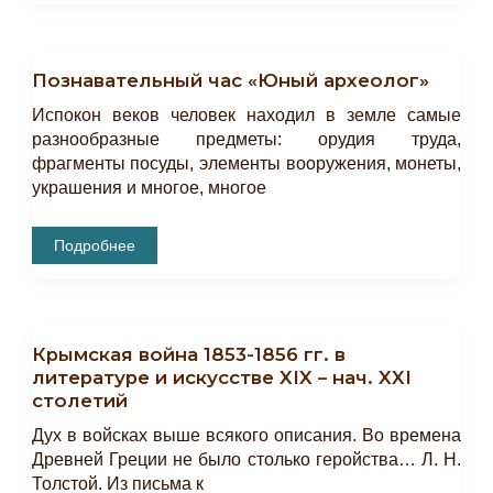
«Знай
Свой
Край»
Познавательный час «Юный археолог»
Испокон веков человек находил в земле самые
разнообразные предметы: орудия труда,
фрагменты посуды, элементы вооружения, монеты,
украшения и многое, многое
Познавательный
Подробнее
Час
«Юный
Археолог»
Крымская война 1853-1856 гг. в
литературе и искусстве XIX – нач. XXI
столетий
Дух в войсках выше всякого описания. Во времена
Древней Греции не было столько геройства… Л. Н.
Толстой. Из письма к