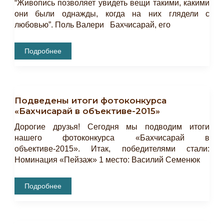
“Живопись позволяет увидеть вещи такими, какими
они были однажды, когда на них глядели с
любовью”. Поль Валери Бахчисарай, его
Пленэр
Подробнее
«Гюль
Ве
Бюль
Бюль»
—
«Роза
Подведены итоги фотоконкурса
И
Соловей»
«Бахчисарай в объективе-2015»
Дорогие друзья! Сегодня мы подводим итоги
нашего фотоконкурса «Бахчисарай в
объективе-2015». Итак, победителями стали:
Номинация «Пейзаж» 1 место: Василий Семенюк
Подведены
Подробнее
Итоги
Фотоконкурса
«Бахчисарай
В
Объективе-2015»