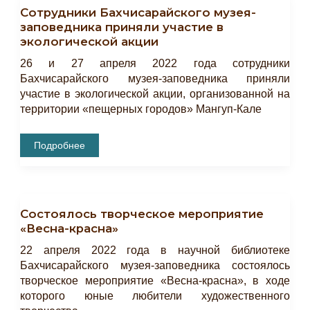
Гаспринский»
Сотрудники Бахчисарайского музея-
заповедника приняли участие в
экологической акции
26 и 27 апреля 2022 года сотрудники
Бахчисарайского музея-заповедника приняли
участие в экологической акции, организованной на
территории «пещерных городов» Мангуп-Кале
Сотрудники
Подробнее
Бахчисарайского
Музея-
Заповедника
Приняли
Участие
В
Состоялось творческое мероприятие
Экологической
Акции
«Весна-красна»
22 апреля 2022 года в научной библиотеке
Бахчисарайского музея-заповедника состоялось
творческое мероприятие «Весна-красна», в ходе
которого юные любители художественного