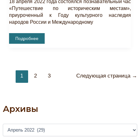
18 апреля 2022 года состоялся познавательный час
«Путешествие по историческим местам»,
приуроченный к Году культурного наследия
народов России и Международному
Состоялся
Подробнее
Познавательный
Час
«Путешествие
По
Историческим
Памятникам»
Постраничная
1
2
3
Следующая страница
→
навигация
записи
Архивы
А
Р
Х