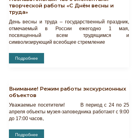
творческой работы «С Днём весны и
труда»
День весны и труда – государственный праздник,
отмечаемый в России ежегодно 1 мая,
посвященный всем трудящимся и
символизирующий всеобщее стремление
Познавательный
Подробнее
Час
С
Элементами
Творческой
Работы
«С
Внимание! Режим работы экскурсионных
Днём
Весны
объектов
И
Труда»
Уважаемые посетители! В период с 24 по 25
апреля объекты музея-заповедника работают с 9:00
до 17:00 часов,
Внимание!
Подробнее