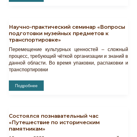
Режим
Работы
Экскурсионных
Объектов
Научно-практический семинар «Вопросы
подготовки музейных предметов к
транспортировке»
Перемещение культурных ценностей – сложный
процесс, требующий чёткой организации и знаний в
данной области. Во время упаковки, распаковки и
транспортировки
Научно-
Подробнее
Практический
Семинар
«Вопросы
Подготовки
Музейных
Предметов
Состоялся познавательный час
К
Транспортировке»
«Путешествие по историческим
памятникам»