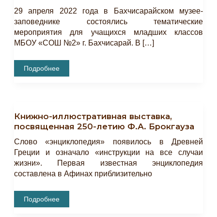
29 апреля 2022 года в Бахчисарайском музее-
заповеднике состоялись тематические
мероприятия для учащихся младших классов
МБОУ «СОШ №2» г. Бахчисарай. В […]
Проведены
Подробнее
Тематические
Мероприятия
Для
Учащихся
Книжно-иллюстративная выставка,
посвященная 250-летию Ф.А. Брокгауза
Слово «энциклопедия» появилось в Древней
Греции и означало «инструкции на все случаи
жизни». Первая известная энциклопедия
составлена в Афинах приблизительно
Книжно-
Подробнее
Иллюстративная
Выставка,