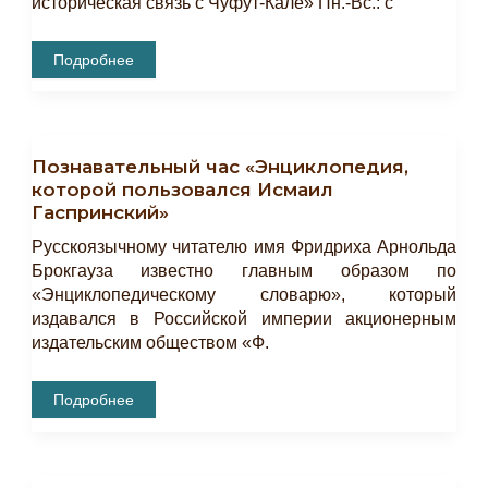
историческая связь с Чуфут-Кале» Пн.-Вс.: с
ПУШКИНСКАЯ
Подробнее
КАРТА
Познавательный час «Энциклопедия,
которой пользовался Исмаил
Гаспринский»
Русскоязычному читателю имя Фридриха Арнольда
Брокгауза известно главным образом по
«Энциклопедическому словарю», который
издавался в Российской империи акционерным
издательским обществом «Ф.
Познавательный
Подробнее
Час
«Энциклопедия,
Которой
Пользовался
Исмаил