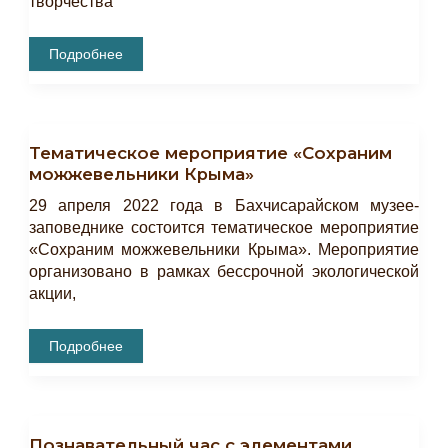
творчества
Состоялось
Подробнее
Творческое
Мероприятие
«Весна-
Красна»
Тематическое мероприятие «Сохраним
можжевельники Крыма»
29 апреля 2022 года в Бахчисарайском музее-
заповеднике состоится тематическое мероприятие
«Сохраним можжевельники Крыма». Мероприятие
организовано в рамках бессрочной экологической
акции,
Тематическое
Подробнее
Мероприятие
«Сохраним
Можжевельники
Крыма»
Познавательный час с элементами