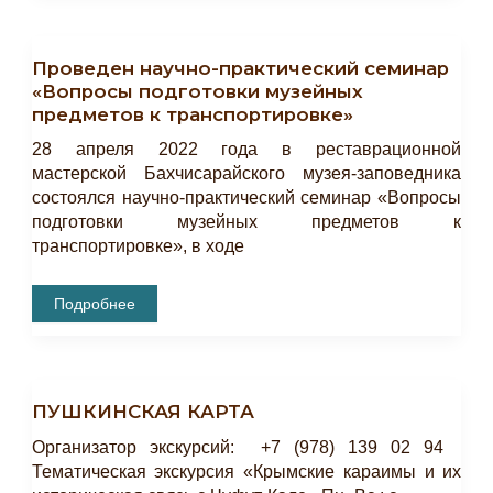
Посвященная
250-
Летию
Ф.А.
Проведен научно-практический семинар
Брокгауза
«Вопросы подготовки музейных
предметов к транспортировке»
28 апреля 2022 года в реставрационной
мастерской Бахчисарайского музея-заповедника
состоялся научно-практический семинар «Вопросы
подготовки музейных предметов к
транспортировке», в ходе
Проведен
Подробнее
Научно-
Практический
Семинар
«Вопросы
Подготовки
Музейных
ПУШКИНСКАЯ КАРТА
Предметов
К
Транспортировке»
Организатор экскурсий: +7 (978) 139 02 94
Тематическая экскурсия «Крымские караимы и их