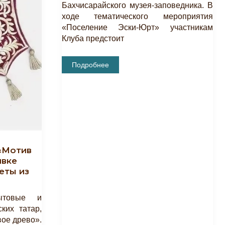
Бахчисарайского музея-заповедника. В
ходе тематического мероприятия
«Поселение Эски-Юрт» участникам
Клуба предстоит
Тематическое
Подробнее
Мероприятие
«Поселение
Эски-
Юрт»
 «Мотив
ивке
еты из
ытовые и
ких татар,
ое древо».