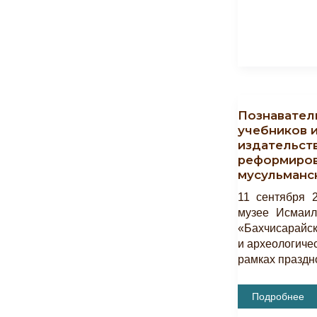
Познавател
учебников 
издательств
реформиро
мусульманс
11 сентября 
музее Исмаил
«Бахчисарайск
и археологиче
рамках праздн
Познаватель
Подробнее
Час
«Роль