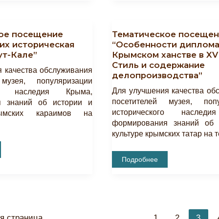
Поздно»
ое посещение
Тематическое посещен
 их историческая
“Особенности диплома
ут-Кале”
Крымском ханстве в XV 
нии
го
Стиль и содержание
»
 качества обслуживания
делопроизводства”
 музея, популяризации
Для улучшения качества об
ого наследия Крыма,
посетителей музея, попу
я знаний об истории и
исторического наследи
рымских караимов на
формирования знаний об 
культуре крымских татар на 
Тематическое
Подробнее
Посещение
Музея
“Особенности
Дипломатии
В
Крымском
Ханстве
Постран
В
 страница
1
2
3