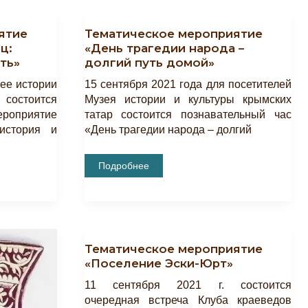
ятие
Тематическое мероприятие
ц:
«День трагедии народа –
ть»
долгий путь домой»
зее истории
15 сентября 2021 года для посетителей
 состоится
Музея истории и культуры крымских
приятие
татар состоится познавательный час
 история и
«День трагедии народа – долгий
Тематическое
Подробнее
Мероприятие
«День
Трагедии
Народа
–
Долгий
Путь
Домой»
Тематическое мероприятие
«Поселение Эски-Юрт»
11 сентября 2021 г. состоится
очередная встреча Клуба краеведов