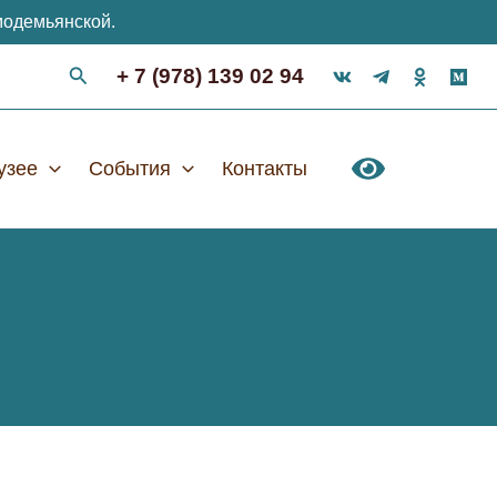
модемьянской.
+ 7 (978) 139 02 94
узее
События
Контакты