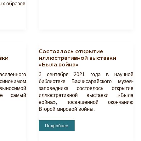
ных образов
Состоялось открытие
вки
иллюстративной выставки
«Была война»
аселенного
3 сентября 2021 года в научной
синонимом
библиотеке Бахчисарайского музея-
выносимой
заповедника состоялось открытие
де самый
иллюстративной выставки «Была
война», посвященной окончанию
Второй мировой войны.
Состоялось
Подробнее
Открытие
Иллюстративной
Выставки