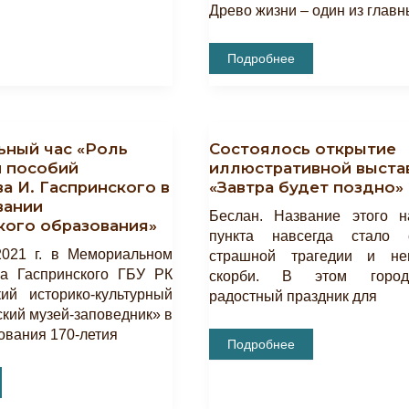
Древо жизни – один из глав
Виртуальная
Подробнее
Выставка
«Мотив
Родового
Древа
В
Вышивке
ьный час «Роль
Состоялось открытие
Крымских
Татар.
и пособий
иллюстративной выста
Предметы
а И. Гаспринского в
«Завтра будет поздно»
Из
Собрания
вании
БИКАМЗ»
Беслан. Название этого н
кого образования»
пункта навсегда стало 
2021 г. в Мемориальном
страшной трагедии и не
а Гаспринского ГБУ РК
скорби. В этом горо
ий историко-культурный
радостный праздник для
ский музей-заповедник» в
ования 170-летия
Состоялось
Подробнее
Открытие
Иллюстративной
ный
Выставки
«Завтра
Будет