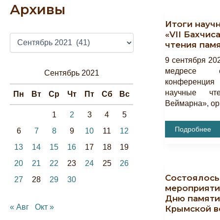
Архивы
Итоги науч
«VII Бахчис
А
чтения памя
Р
Х
9 сентября 20
И
медресе с
Сентябрь 2021
В
конференция
Ы
научные чт
Пн
Вт
Ср
Чт
Пт
Сб
Вс
Веймарна», ор
1
2
3
4
5
Итоги
Подробнее
6
7
8
9
10
11
12
Научной
Конференции
13
14
15
16
17
18
19
«VII
Бахчисарайск
Научные
20
21
22
23
24
25
26
Чтения
Состоялось
Памяти
27
28
29
30
Е.В.
мероприяти
Веймарна»
Дню памяти 
« Авг
Окт »
Крымской во