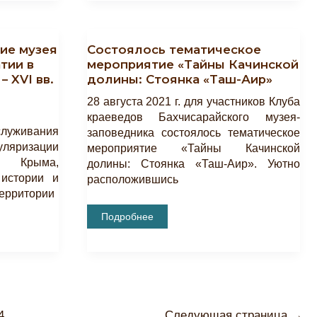
«Была
Война»
ие музея
Состоялось тематическое
тии в
мероприятие «Тайны Качинской
– XVI вв.
долины: Стоянка «Таш-Аир»
28 августа 2021 г. для участников Клуба
краеведов Бахчисарайского музея-
служивания
заповедника состоялось тематическое
ляризации
мероприятие «Тайны Качинской
я Крыма,
долины: Стоянка «Таш-Аир». Уютно
истории и
расположившись
территории
Состоялось
Подробнее
Тематическое
Мероприятие
«Тайны
Качинской
Долины:
Стоянка
«Таш-
Аир»
ичная
4
Следующая страница
→