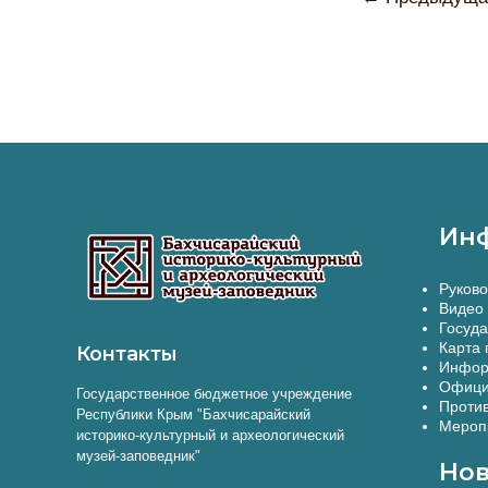
Ин
Руково
Видео 
Госуда
Карта 
Контакты
Инфор
Офици
Государственное бюджетное учреждение
Против
Республики Крым "Бахчисарайский
Меропр
историко-культурный и археологический
музей-заповедник"
Нов