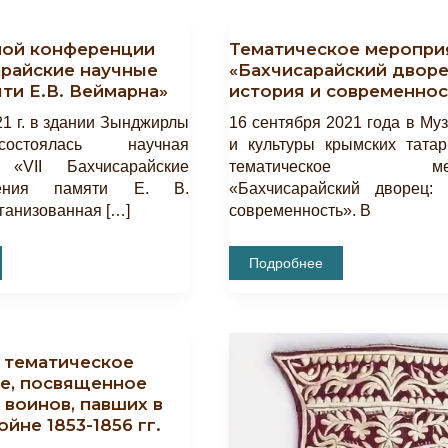
ной конференции
Тематическое меропри
арайские научные
«Бахчисарайский дворе
ти Е.В. Веймарна»
история и современнос
21 г. в здании Зынджирлы
16 сентября 2021 года в Му
остоялась научная
и культуры крымских татар
 «VII Бахчисарайские
тематическое меро
ения памяти Е. В.
«Бахчисарайский дворец:
ганизованная […]
современность». В
Тематическое
Подробнее
Мероприятие
«Бахчисарайский
Дворец:
ие
История
И
Современность»
 тематическое
е, посвященное
воинов, павших в
йне 1853-1856 гг.