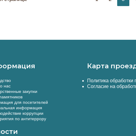
XV
навигаци
–
записи
XVI
Вв.
Стиль
И
Содержание
Делопроизводства”
формация
Карта проез
дство
Политика обработки
о нас
Согласие на обработ
рственные закупки
памятников
мация для посетителей
альная информация
одействие коррупции
иятия по антитеррору
ости