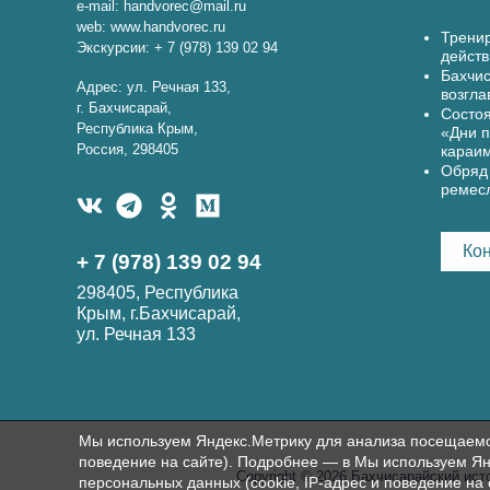
e-mail: handvorec@mail.ru
web: www.handvorec.ru
Тренир
Экскурсии: + 7 (978) 139 02 94
действ
Бахчис
Адрес: ул. Речная 133,
возгла
г. Бахчисарай,
Состоя
Республика Крым,
«Дни п
Россия, 298405
караи
Обряд 
ремес
Ко
+ 7 (978) 139 02 94
298405, Республика
Крым, г.Бахчисарай,
ул. Речная 133
Мы используем Яндекс.Метрику для анализа посещаемост
поведение на сайте). Подробнее — в Мы используем Ян
Copyright © 2026 Бахчисарайский ист
персональных данных (cookie, IP-адрес и поведение на