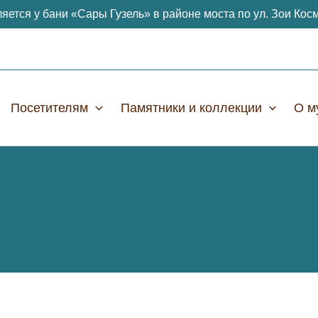
яется у бани «Сары Гузель» в районе моста по ул. Зои Кос
Посетителям
Памятники и коллекции
О м