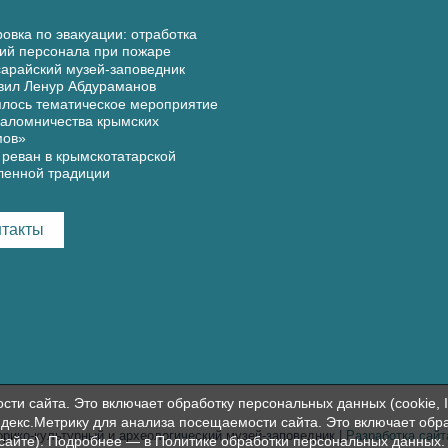
овка по эвакуации: отработка
ий персонала при пожаре
арайский музей-заповедник
вил Ленур Абдураманов
лось тематическое мероприятие
аломничества крымских
мов»
реван в крымскотатарской
ленной традиции
нтакты
и сайта. Это включает обработку персональных данных (cookie, I
декс.Метрику для анализа посещаемости сайта. Это включает обр
орико-культурный и археологический музей-заповедник |
Разработка сай
 сайте). Подробнее — в
Политике обработки персональных данных
.