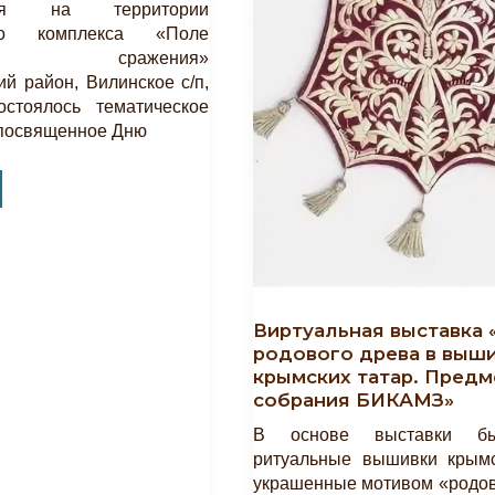
ря на территории
ого комплекса «Поле
кого сражения»
ий район, Вилинское с/п,
остоялось тематическое
 посвященное Дню
,
Виртуальная выставка
родового древа в выш
крымских татар. Предм
собрания БИКАМЗ»
В основе выставки б
ритуальные вышивки крымс
украшенные мотивом «родов