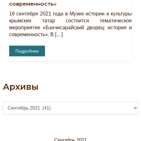
современность»
16 сентября 2021 года в Музее истории и культуры
крымских татар состоится тематическое
мероприятие «Бахчисарайский дворец: история и
современность». В […]
Тематическое
Подробнее
Мероприятие
«Бахчисарайский
Дворец:
История
И
Современность»
Архивы
А
Р
Х
И
В
Ы
Сентябрь 2021