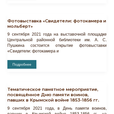
Научные
Чтения
Памяти
И.
Гаспринского
Фотовыставка «Свидетели: фотокамера и
«Исмаил
Гаспринский
мольберт»
И
Мусульманский
9 сентября 2021 года на выставочной площадке
Мир
России»
Центральной районной библиотеки им. А. С.
Пушкина состоится открытие фотовыставки
«Свидетели: фотокамера и
Фотовыставка
Подробнее
«Свидетели:
Фотокамера
И
Мольберт»
Тематическое памятное мероприятие,
посвящённое Дню памяти воинов,
павших в Крымской войне 1853-1856 гг.
9 сентября 2021 года, в День памяти воинов,
павших в Крымской войне 1853-1856 гг., на