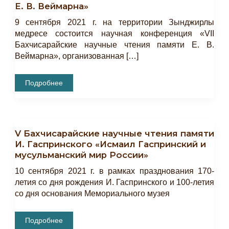
Е. В. Веймарна»
9 сентября 2021 г. на территории Зынджирлы
медресе состоится научная конференция «VII
Бахчисарайские научные чтения памяти Е. В.
Веймарна», организованная […]
Научная
Подробнее
Конференция
«VII
Бахчисарайские
Научные
Чтения
Памяти
V Бахчисарайские научные чтения памяти
Е.
В.
И. Гаспринского «Исмаил Гаспринский и
Веймарна»
мусульманский мир России»
10 сентября 2021 г. в рамках празднования 170-
летия со дня рождения И. Гаспринского и 100-летия
со дня основания Мемориального музея
V
Подробнее
Бахчисарайские