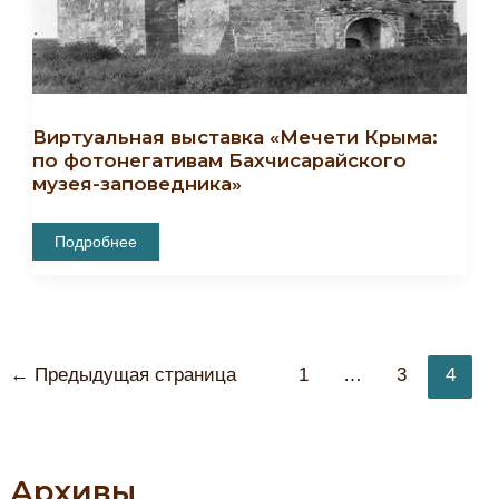
Виртуальная выставка «Мечети Крыма:
по фотонегативам Бахчисарайского
музея-заповедника»
Виртуальная
Подробнее
Выставка
«Мечети
Крыма:
По
Фотонегативам
Бахчисарайского
Музея-
Постраничная
Заповедника»
←
Предыдущая страница
1
…
3
4
навигация
записи
Архивы