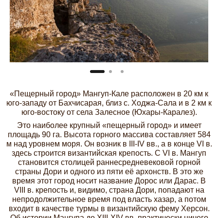
«Пещерный город» Мангуп-Кале расположен в 20 км к
юго-западу от Бахчисарая, близ с. Ходжа-Сала и в 2 км к
юго-востоку от села Залесное (Юхары-Каралез).
Это наиболее крупный «пещерный город» и имеет
площадь 90 га. Высота горного массива составляет 584
м над уровнем моря. Он возник в III-IV вв., а в конце VI в.
здесь строится византийская крепость. С VI в. Мангуп
становится столицей раннесредневековой горной
страны Дори и одного из пяти её архонств. В это же
время этот город носит название Дорос или Дарас. В
VIII в. крепость и, видимо, страна Дори, попадают на
непродолжительное время под власть хазар, а потом
входит в качестве турмы в византийскую фему Херсон.
Об истории Мангупа до XIII-XIV вв. практически ничего