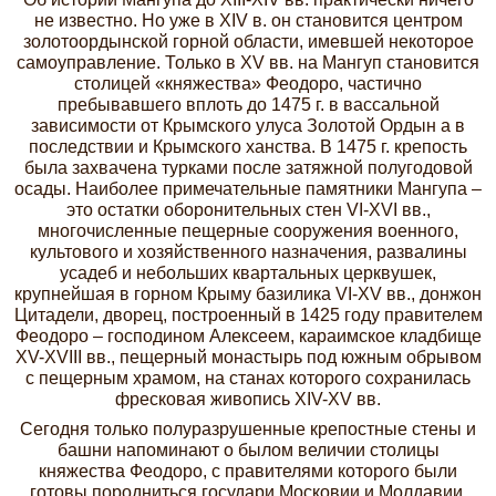
не известно. Но уже в XIV в. он становится центром
золотоордынской горной области, имевшей некоторое
самоуправление. Только в XV вв. на Мангуп становится
столицей «княжества» Феодоро, частично
пребывавшего вплоть до 1475 г. в вассальной
зависимости от Крымского улуса Золотой Ордын а в
последствии и Крымского ханства. В 1475 г. крепость
была захвачена турками после затяжной полугодовой
осады. Наиболее примечательные памятники Мангупа –
это остатки оборонительных стен VI-XVI вв.,
многочисленные пещерные сооружения военного,
культового и хозяйственного назначения, развалины
усадеб и небольших квартальных церквушек,
крупнейшая в горном Крыму базилика VI-XV вв., донжон
Цитадели, дворец, построенный в 1425 году правителем
Феодоро – господином Алексеем, караимское кладбище
XV-XVIII вв., пещерный монастырь под южным обрывом
с пещерным храмом, на станах которого сохранилась
фресковая живопись XIV-XV вв.
Сегодня только полуразрушенные крепостные стены и
башни напоминают о былом величии столицы
княжества Феодоро, с правителями которого были
готовы породниться государи Московии и Молдавии.