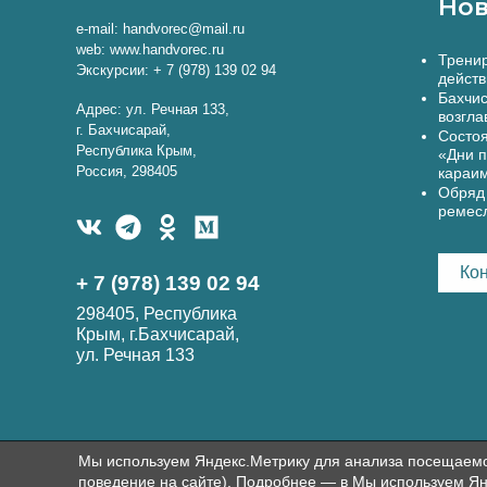
Нов
e-mail: handvorec@mail.ru
web: www.handvorec.ru
Тренир
Экскурсии: + 7 (978) 139 02 94
действ
Бахчис
Адрес: ул. Речная 133,
возгла
г. Бахчисарай,
Состоя
Республика Крым,
«Дни п
Россия, 298405
караи
Обряд 
ремес
Ко
+ 7 (978) 139 02 94
298405, Республика
Крым, г.Бахчисарай,
ул. Речная 133
Мы используем Яндекс.Метрику для анализа посещаемост
поведение на сайте). Подробнее — в Мы используем Ян