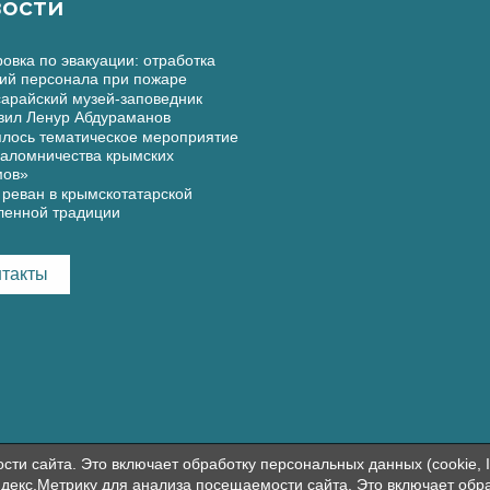
ости
овка по эвакуации: отработка
ий персонала при пожаре
арайский музей-заповедник
вил Ленур Абдураманов
лось тематическое мероприятие
аломничества крымских
мов»
реван в крымскотатарской
ленной традиции
нтакты
и сайта. Это включает обработку персональных данных (cookie, I
декс.Метрику для анализа посещаемости сайта. Это включает обр