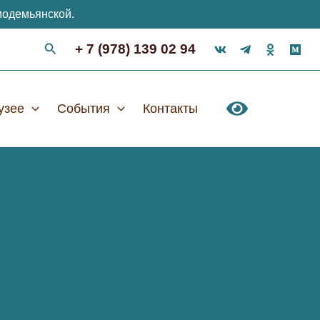
модемьянской.
+ 7 (978) 139 02 94
узее
События
Контакты
!