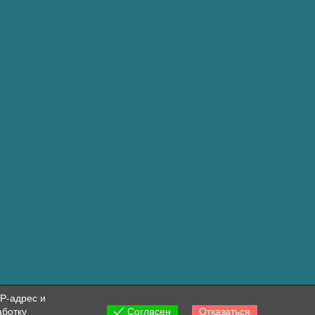
P-адрес и
аботку
Согласен
Отказаться