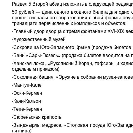
Раздел 5 Второй абзац изложить в следующей редакци
50 рублей — цена одного входного билета для одног
профессионального образования любой формы обучен
тринадцати перечисленных комплексов и объектов:
-Главный двор дворца с тремя фонтанами XVI-XIX век
-Художественный музей
-Сокровища Юго-Западного Крыма (продажа билетов 
-Бани «Сары-Гюзель» (продажа билетов вводится на 
-Ханская ложа, «Рукописный Коран, тафсиры и хади
отдельным приказом)
-Соколиная башня, «Оружие в собрании музея-запове
-Мангуп-Кале
-Эски-Кермен
-Качи-Кальон
-Тепе-Кермен
-Сюреньская крепость
-Зынджырлы медресе, «Столовая посуда Юго-Западно
пятница)