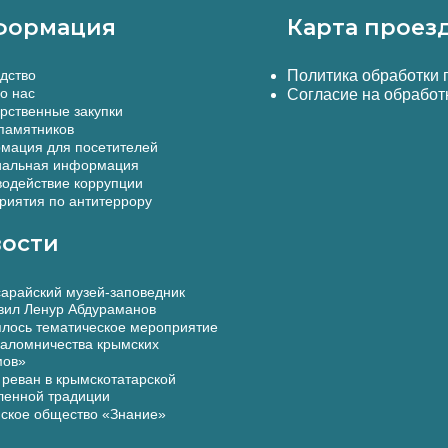
формация
Карта проез
дство
Политика обработки
о нас
Согласие на обработ
рственные закупки
памятников
мация для посетителей
альная информация
одействие коррупции
иятия по антитеррору
ости
арайский музей-заповедник
вил Ленур Абдураманов
лось тематическое мероприятие
аломничества крымских
мов»
реван в крымскотатарской
ленной традиции
ское общество «Знание»