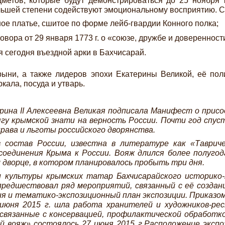
метов, которые будут демонстрироваться до 25 ноября 
льшей степени содействуют эмоциональному восприятию. С
ое платье, сшитое по форме лейб-гвардии Конного полка;
говора от 29 января 1773 г. о «союзе, дружбе и доверенно
я сегодня въездной арки в Бахчисарай.
ыни, а также лидеров эпохи Екатерины Великой, её пол
кала, посуда и утварь.
ина II Алексеевна Великая подписала Манифест о присое
гу крымской знати на верность России. Почти год спус
рава и льготы российского дворянства.
состав России, известна в литературе как «Таврическ
оединения Крыма к России. Вояж длился более полугода
 дворце, в котором планировалось пробыть три дня.
и культуры крымских татар Бахчисарайского историко-к
редшествовал ряд мероприятий, связанный с её создан
ия и тематико-экспозиционный план экспозиции. Приказо
-июня 2015 г. шла работа хранителей и художников-р
связанные с консервацией, профилактической обработко
й вояж» состоялось 27 июня 2015 г.Расположение экспо