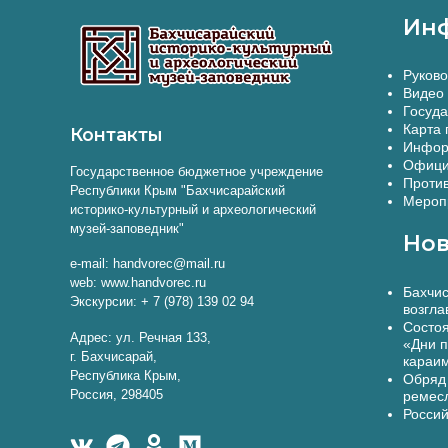
Ин
Руково
Видео 
Госуда
Карта 
Контакты
Инфор
Офици
Государственное бюджетное учреждение
Против
Республики Крым "Бахчисарайский
Меропр
историко-культурный и археологический
музей-заповедник"
Нов
e-mail: handvorec@mail.ru
web: www.handvorec.ru
Бахчис
Экскурсии: + 7 (978) 139 02 94
возгла
Состоя
Адрес: ул. Речная 133,
«Дни п
г. Бахчисарай,
караи
Республика Крым,
Обряд 
Россия, 298405
ремес
Россий