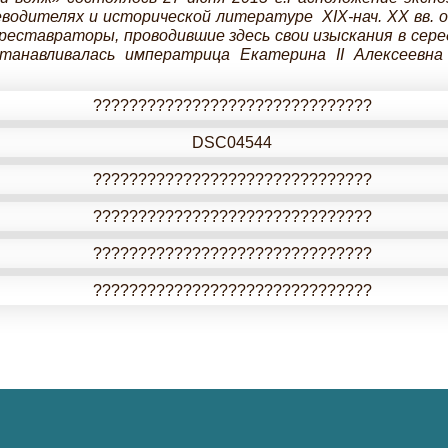
одителях и исторической литературе XIX-нач. XX вв. о
ставраторы, проводившие здесь свои изыскания в серед
станавливалась императрица Екатерина II Алексеевн