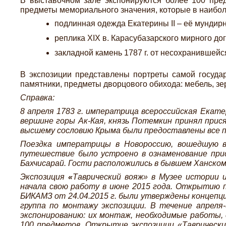
В выставочном зале экспонируются более 100 пред
предметы мемориального значения, которые в наибо
подлинная одежда Екатерины II – её мундирн
реплика XIX в. Карасубазарского мирного до
закладной камень 1787 г. от несохранившейс
В экспозиции представлены портреты самой государ
памятники, предметы дворцового обихода: мебель, зер
Справка:
8 апреля 1783 г. императрица всероссийская Екатер
вершине горы Ак-Кая, князь Потемкин принял прися
высшему сословию Крыма были предоставлены все п
Поездка императрицы в Новороссию, вошедшую в 
путешествие было устроено в ознаменование прис
Бахчисарай. Гости расположились в бывшем Ханском
Экспозиция
«
Таврический вояж» в Музее истории 
начала свою работу в июне 2015 года. Открытию п
БИКАМЗ от 24.04.2015 г. были утверждены концепц
группа по монтажу экспозиции. В течение апреля
экспонированию: их монтаж, необходимые работы, 
100 предметов. Открытие экспозиции «Таврически