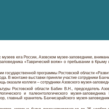
х музеев юга России, Азовском музее-заповеднике, вниман
-заповедника «Таврический вояж» о пребывании в Крыму 
ии государственной программы Ростовской области «Развит
ода. В монтаже выставки приняли участие сотрудники Бахч
ощь оказали коллеги – сотрудники Азовского музея-заповед
ьтуры Ростовской области Бабин В.Н., председатель Азо
еологического и палеонтологического музея-заповедни
тор, главный хранитель Бахчисарайского музея-заповедни