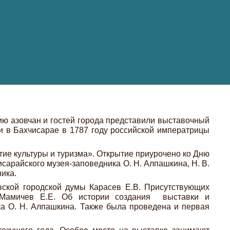
ию азовчан и гостей города представили выставочный
и в Бахчисарае в 1787 году российской императрицы
ие культуры и туризма». Открытие приурочено ко Дню
исарайского музея-заповедника О. Н. Алпашкина, Н. В.
ника.
вской городской думы Карасев Е.В. Присутствующих
ка Мамичев Е.Е. Об истории создания выставки и
ка О. Н. Алпашкина. Также была проведена и первая