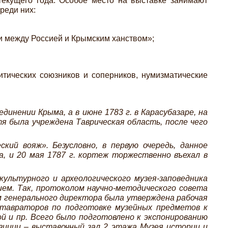
текущего года. Особое место на выставке занимают
реди них:
сти между Россией и Крымским ханством»;
итических союзников и соперников, нумизматические
динении Крыма, а в июне 1783 г. в Карасубазаре, на
тя была учреждена Таврическая область, после чего
ий вояж». Безусловно, в первую очередь, данное
, и 20 мая 1787 г. кортеж торжественно въехал в
ультурного и археологического музея-заповедника
ием. Так, протоколом научно-методического совета
м генерального директора была утверждена рабочая
еставраторов по подготовке музейных предметов к
й и пр. Всего было подготовлено к экспонированию
зиции – выставочный зал 2 этажа Музея истории и