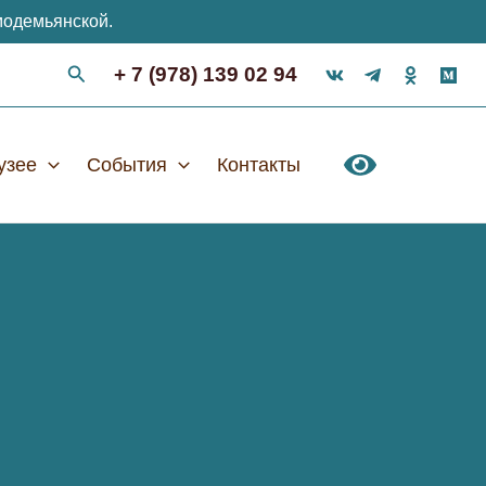
модемьянской.
+ 7 (978) 139 02 94
узее
События
Контакты