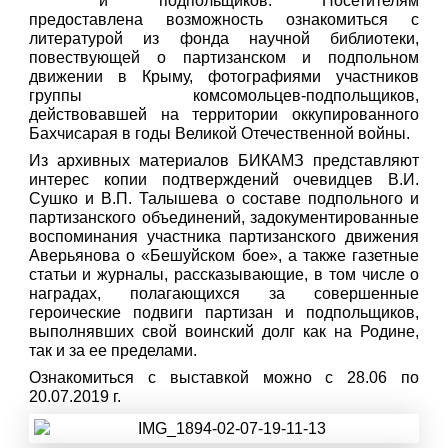
и подпольщиков. Посетителям
предоставлена возможность ознакомиться с
литературой из фонда научной библиотеки,
повествующей о партизанском и подпольном
движении в Крыму, фотографиями участников
группы комсомольцев-подпольщиков,
действовавшей на территории оккупированного
Бахчисарая в годы Великой Отечественной войны.
Из архивных материалов БИКАМЗ представляют
интерес копии подтверждений очевидцев В.И.
Сушко и В.П. Талышева о составе подпольного и
партизанского объединений, задокументированные
воспоминания участника партизанского движения
Аверьянова о «Бешуйском бое», а также газетные
статьи и журналы, рассказывающие, в том числе о
наградах, полагающихся за совершенные
героические подвиги партизан и подпольщиков,
выполнявших свой воинский долг как на Родине,
так и за ее пределами.
Ознакомиться с выставкой можно с 28.06 по
20.07.2019 г.