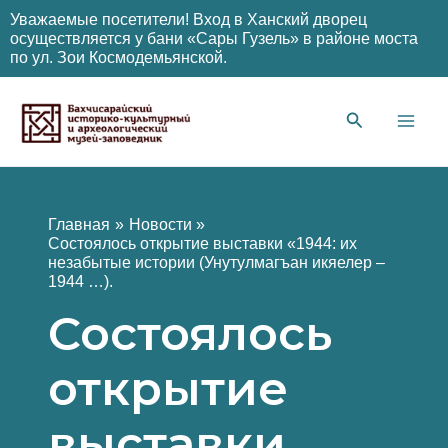
Уважаемые посетители! Вход в Ханский дворец
осуществляется у бани «Сары Гузель» в районе моста
по ул. Зои Космодемьянской.
Перейти
к
содержимому
Main
Men
Главная
Новости
Состоялось открытие выставки «1944: их
незабытые истории (Унутулмагъан икяелер –
1944 …).
Состоялось
открытие
выставки