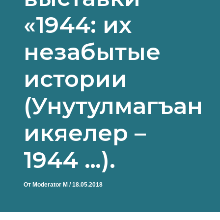
«1944: их
незабытые
истории
(Унутулмагъан
икяелер –
1944 …).
От
Moderator M
/
18.05.2018