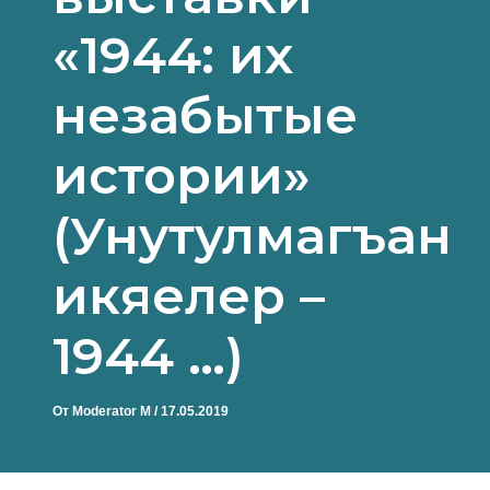
«1944: их
незабытые
истории»
(Унутулмагъан
икяелер –
1944 …)
От
Moderator M
/
17.05.2019