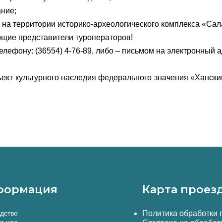
ние;
 на территории историко-археологического комплекса «Сал
ющие представители туроператоров!
лефону: (36554) 4-76-89, либо – письмом на электронный адр
Объект культурного наследия федерального значения «Ханск
формация
Карта проез
дство
Политика обработки
о нас