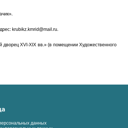
ачик».
ес: krubikz.kmrid@mail.ru.
ий дворец XVI-XIX вв.» (в помещении Художественного
да
 персональных данных