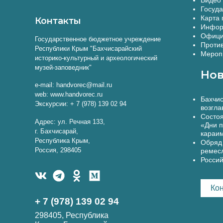
Госуда
Карта 
Контакты
Инфор
Офици
Государственное бюджетное учреждение
Против
Республики Крым "Бахчисарайский
Меропр
историко-культурный и археологический
музей-заповедник"
Нов
e-mail: handvorec@mail.ru
web: www.handvorec.ru
Бахчис
Экскурсии: + 7 (978) 139 02 94
возгла
Состоя
Адрес: ул. Речная 133,
«Дни п
г. Бахчисарай,
караи
Республика Крым,
Обряд 
Россия, 298405
ремес
Россий
Ко
+ 7 (978) 139 02 94
298405, Республика