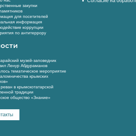
Согласие на обработ
рственные закупки
памятников
мация для посетителей
альная информация
одействие коррупции
иятия по антитеррору
ости
арайский музей-заповедник
вил Ленур Абдураманов
лось тематическое мероприятие
аломничества крымских
мов»
реван в крымскотатарской
ленной традиции
ское общество «Знание»
нтакты