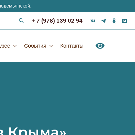
модемьянской.
+ 7 (978) 139 02 94
узее
События
Контакты
в Крыма».