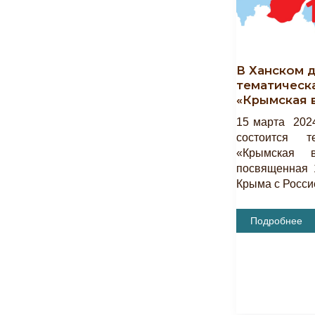
В Ханском 
тематическ
«Крымская в
15 марта 2024
состоится т
«Крымская в
посвященная 
Крыма с Росси
В
Подробнее
Ханском
Дворце
Состоится
Тематическая
Экскурсия
«Крымская
Весна
1783
–