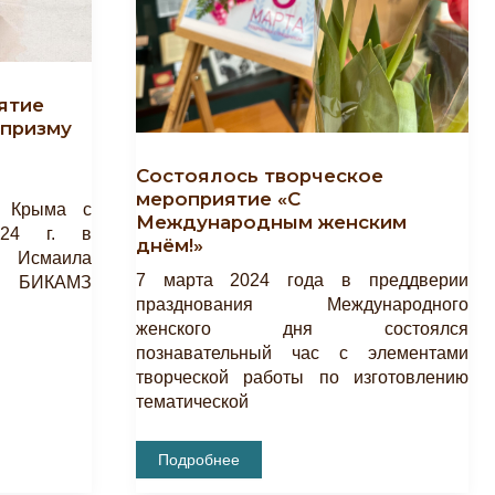
ятие
 призму
Состоялось творческое
мероприятие «С
я Крыма с
Международным женским
024 г. в
днём!»
е Исмаила
7 марта 2024 года в преддверии
К БИКАМЗ
празднования Международного
женского дня состоялся
познавательный час с элементами
творческой работы по изготовлению
тематической
Состоялось
Подробнее
Творческое
Мероприятие