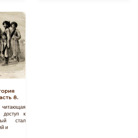
«С
Международным
Женским
Днём!»
тория
асть 8.
, читающая
 доступ к
рый стал
ий и