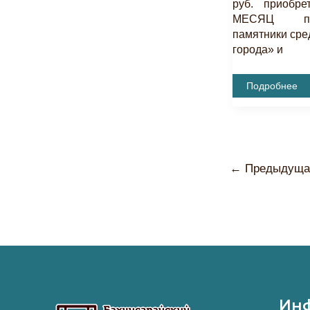
руб. приобр
МЕСЯЦ по
памятники сре
города» и
Акция
Подробнее
“МЕСЯЦ
ЗДОРОВЬЯ”.
←
Предыдущая
Ин