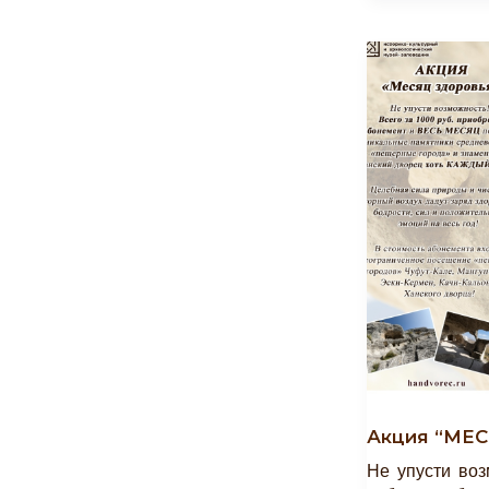
2014
Гг.»
Акция “МЕ
Не упусти воз