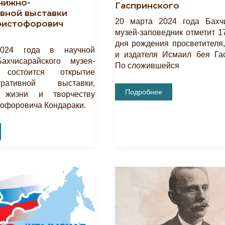
нижно-
Гаспринского
вной выставки
20 марта 2024 года Бахч
ристофорович
музей-заповедник отметит 1
дня рождения просветителя,
024 года в научной
и издателя Исмаил бея Гас
ахчисарайского музея-
По сложившейся
 состоится открытие
стративной выставки,
Ко
Подробнее
 жизни и творчеству
Дню
офоровича Кондараки.
Рождения
Исмаила
Гаспринского
ной
ич