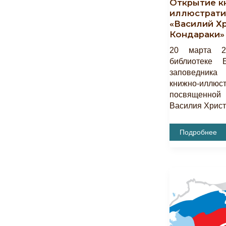
Открытие к
иллюстрати
«Василий Х
Кондараки»
20 марта 2
библиотеке Б
заповедника
книжно-иллю
посвященной
Василия Христ
Открытие
Подробнее
Книжно-
Иллюстратив
Выставки
«Василий
Христофоров
Кондараки»