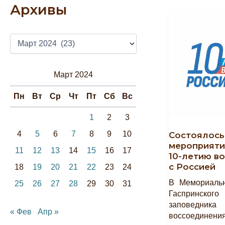
Архивы
А
Р
Х
И
Март 2024
В
Ы
Пн
Вт
Ср
Чт
Пт
Сб
Вс
1
2
3
4
5
6
7
8
9
10
Cостоялось
мероприяти
11
12
13
14
15
16
17
10-летию в
с Россией
18
19
20
21
22
23
24
В Мемориаль
25
26
27
28
29
30
31
Гаспринского 
заповедник
« Фев
Апр »
воссоединен