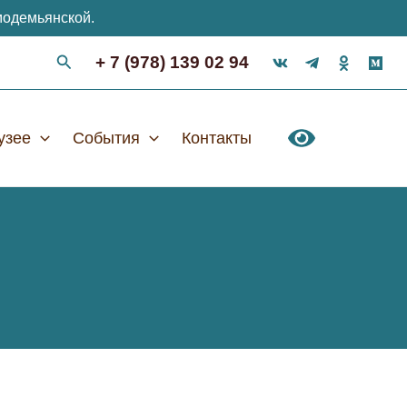
модемьянской.
+ 7 (978) 139 02 94
узее
События
Контакты