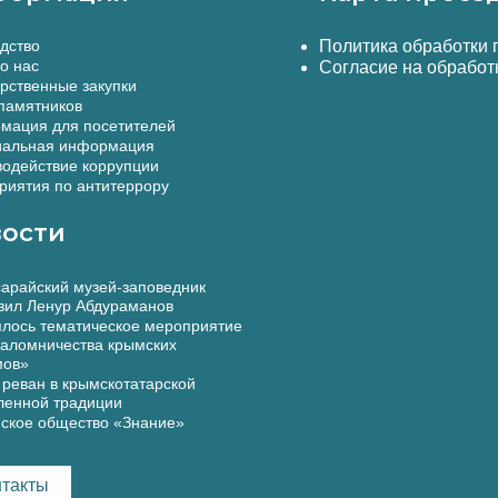
дство
Политика обработки
о нас
Согласие на обработ
рственные закупки
памятников
мация для посетителей
альная информация
одействие коррупции
иятия по антитеррору
ости
арайский музей-заповедник
вил Ленур Абдураманов
лось тематическое мероприятие
аломничества крымских
мов»
реван в крымскотатарской
ленной традиции
ское общество «Знание»
нтакты