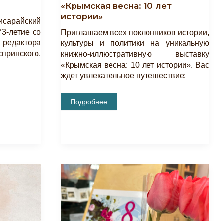
«Крымская весна: 10 лет
истории»
исарайский
73-летие со
Приглашаем всех поклонников истории,
 редактора
культуры и политики на уникальную
принского.
книжно-иллюстративную выставку
«Крымская весна: 10 лет истории». Вас
ждет увлекательное путешествие:
Открытие
Подробнее
Книжно-
Иллюстративной
Выставки
«Крымская
Весна:
10
Лет
Истории»