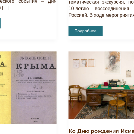
ческого события – Дня
тематическая экскурсия, п
 […]
10-летию воссоединени
Россией. В ходе мероприяти
Состоялось
Подробнее
,
Мероприятие
е
«Крымская
Весна
1783
–
ия
2014
Гг.»,
Посвященное
10-
Летию
Воссоединения
Крыма
С
Россией
Ко Дню рождения Исм