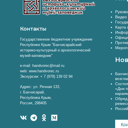
Руково
Видео 
Госуда
Карта 
Контакты
Инфор
Офици
Государственное бюджетное учреждение
Против
Республики Крым "Бахчисарайский
Меропр
историко-культурный и археологический
музей-заповедник"
Нов
e-mail: handvorec@mail.ru
web: www.handvorec.ru
Бахчис
Экскурсии: + 7 (978) 139 02 94
возгла
Состоя
Адрес: ул. Речная 133,
«Дни п
г. Бахчисарай,
караи
Республика Крым,
Обряд 
Россия, 298405
ремес
Россий
Ко