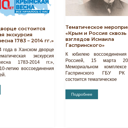
Тематическое меропри
дворце состоится
«Крым и Россия сквозь
ая экскурсия
взглядов Исмаила
есна 1783 – 2014 гг.»
Гаспринского»
 года в Ханском дворце
К юбилею воссоединени
ематическая экскурсия
Россией, 15 марта 2
есна 1783-2014 гг.»,
Мемориальном комплекс
10-летию воссоединения
Гаспринского ГБУ Р
ей.
состоится тематическое
Тематическое
Подробнее
Мероприятие
«Крым
И
Россия
Сквозь
Призму
Взглядов
Исмаила