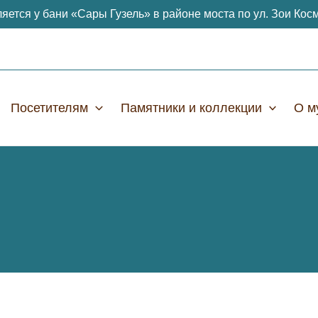
яется у бани «Сары Гузель» в районе моста по ул. Зои Кос
Посетителям
Памятники и коллекции
О м