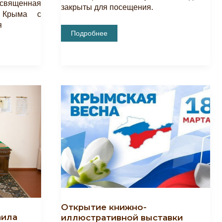
освященная
закрыты для посещения.
я Крыма с
я
Внимание!
Подробнее
18
Марта
—
Выходной
День
Открытие книжно-
аила
иллюстративной выставки