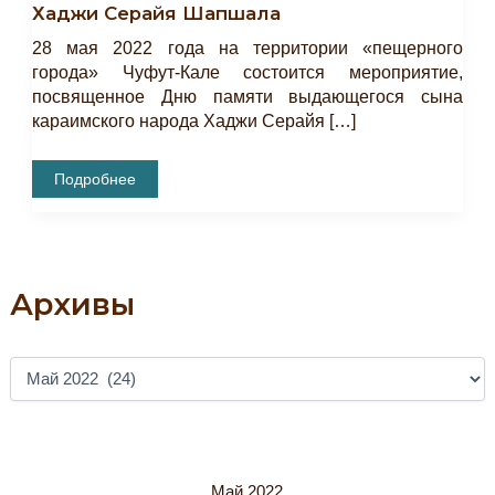
Хаджи Серайя Шапшала
28 мая 2022 года на территории «пещерного
города» Чуфут-Кале состоится мероприятие,
посвященное Дню памяти выдающегося сына
караимского народа Хаджи Серайя […]
Мероприятие,
Подробнее
Посвященное
Дню
Памяти
Выдающегося
Сына
Караимского
Народа
Архивы
Хаджи
Серайя
Шапшала
А
Р
Х
И
В
Ы
Май 2022