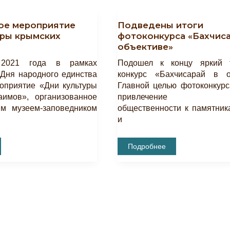
ое мероприятие
Подведены итоги
уры крымских
фотоконкурса «Бахчиса
объективе»
 2021 года в рамках
Подошел к концу яркий т
Дня народного единства
конкурс «Бахчисарай в о
оприятие «Дни культуры
Главной целью фотоконкурс
аимов», организованное
привлечение вн
им музеем-заповедником
общественности к памятник
и
Подведены
Подробнее
Итоги
Фотоконкурса
«Бахчисарай
В
Объективе»