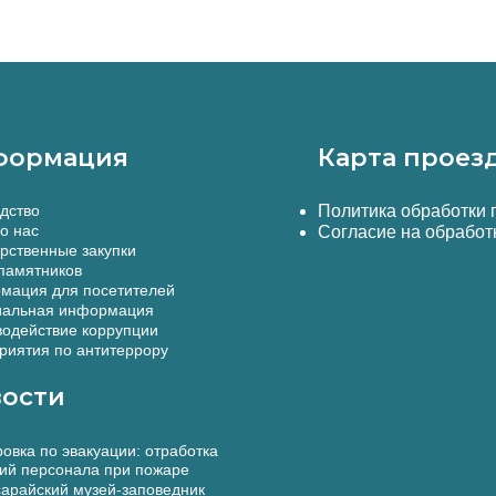
формация
Карта проез
дство
Политика обработки
о нас
Согласие на обработ
рственные закупки
памятников
мация для посетителей
альная информация
одействие коррупции
иятия по антитеррору
ости
овка по эвакуации: отработка
ий персонала при пожаре
арайский музей-заповедник