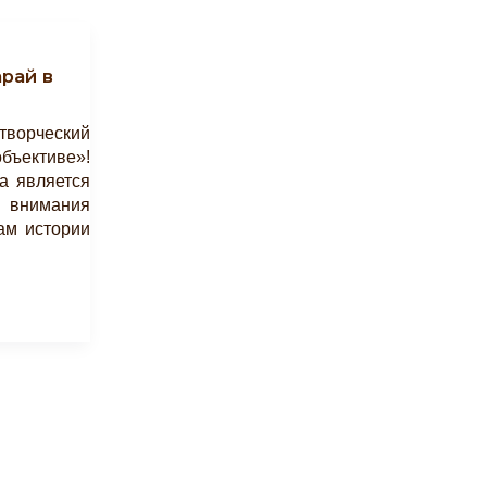
рай в
ворческий
бъективе»!
а является
имания
ам истории