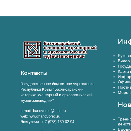
Ин
Руково
Видео 
Госуда
Карта 
Контакты
Инфор
Офици
Государственное бюджетное учреждение
Против
Республики Крым "Бахчисарайский
Меропр
историко-культурный и археологический
музей-заповедник"
Нов
e-mail: handvorec@mail.ru
web: www.handvorec.ru
Тренир
Экскурсии: + 7 (978) 139 02 94
действ
Бахчис