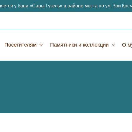
яется у бани «Сары Гузель» в районе моста по ул. Зои Кос
Посетителям
Памятники и коллекции
О м