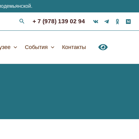
модемьянской.
+ 7 (978) 139 02 94
узее
События
Контакты