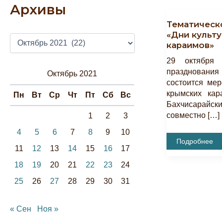
Архивы
Тематическ
«Дни культ
А
караимов»
Р
Х
29 октября
И
празднования 
Октябрь 2021
В
состоится мер
Ы
крымских кар
Пн
Вт
Ср
Чт
Пт
Сб
Вс
Бахчисарайск
совместно […]
1
2
3
4
5
6
7
8
9
10
Тематическое
Подробнее
Мероприятие
11
12
13
14
15
16
17
«Дни
Культуры
18
19
20
21
22
23
24
Крымских
Караимов»
25
26
27
28
29
30
31
« Сен
Ноя »