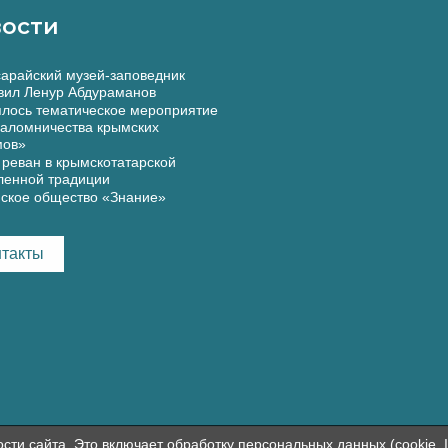
ости
арайский музей-заповедник
вил Ленур Абдураманов
лось тематическое мероприятие
аломничества крымских
мов»
реван в крымскотатарской
ленной традиции
ское общество «Знание»
нтакты
и сайта. Это включает обработку персональных данных (cookie, I