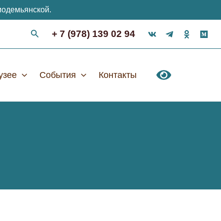
модемьянской.
+ 7 (978) 139 02 94
узее
События
Контакты