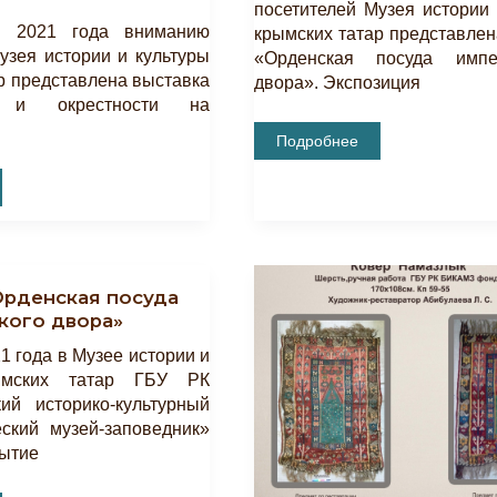
посетителей Музея истории 
 2021 года вниманию
крымских татар представлен
узея истории и культуры
«Орденская посуда импер
р представлена выставка
двора». Экспозиция
й и окрестности на
Состоялось
Подробнее
Открытие
Выставки
а
«Орденская
Посуда
Императорского
Двора»
Орденская посуда
кого двора»
1 года в Музее истории и
ымских татар ГБУ РК
ий историко-культурный
ский музей-заповедник»
рытие