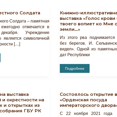
естного Cолдата
Книжно-иллюстративн
выставка «Голос крови
ного Cолдата – памятная
твоего вопиет ко Мне 
 ежегодно отмечается в
земли…»
екабря. Учреждение
Из этого рва поднимается 
ы является символичной
без берегов. И. Сельвинс
рности […]
видел». Одной из памятны
дат Республики
Книжно-
Подробнее
Иллюстративная
Выставка
«Голос
Крови
Брата
Твоего
на выставка
Состоялось открытие 
Вопиет
Ко
 и окрестности на
«Орденская посуда
Мне
 и открытках из
императорского двора
От
Земли…»
собрания ГБУ РК
С 22 ноября 2021 года