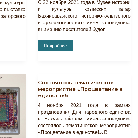
С 22 ноября 2021 года в Музее истории
и культуры
и культуры крымских татар
а выставка
Бахчисарайского историко-культурного
аторского
и археологического музея-заповедника
вниманию посетителей будет
Выставка
Подробнее
«Бахчисарай
И
Окрестности
На
Литографиях
И
Открытках
Из
Состоялось тематическое
Фондового
мероприятие «Процветание в
Собрания
ГБУ
единстве!»
РК
БИКАМЗ»
4 ноября 2021 года в рамках
празднования Дня народного единства
в Бахчисарайском музее-заповеднике
состоялось тематическое мероприятие
«Процветание в единстве!». В