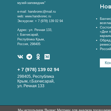
музей-заповедник"
Нов
e-mail: handvorec@mail.ru
web: www.handvorec.ru
Бахчис
Экскурсии: + 7 (978) 139 02 94
возгла
Состоя
Адрес: ул. Речная 133,
«Дни п
г. Бахчисарай,
караи
Республика Крым,
Обряд 
Россия, 298405
ремес
Россий
Ко
+ 7 (978) 139 02 94
298405, Республика
Крым, г.Бахчисарай,
ул. Речная 133
Мы используем Яндекс.Метрику для анализа посещаемост