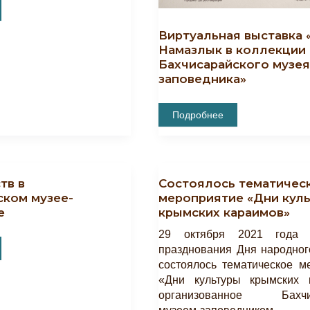
Виртуальная выставка 
го
Намазлык в коллекции
Бахчисарайского музея
заповедника»
Виртуальная
Подробнее
Выставка
«Ковёр
Намазлык
В
Коллекции
Бахчисарайского
тв в
Состоялось тематичес
Музея-
Заповедника»
ском музее-
мероприятие «Дни кул
е
крымских караимов»
29 октября 2021 года 
празднования Дня народног
состоялось тематическое м
ком
«Дни культуры крымских 
организованное Бахчис