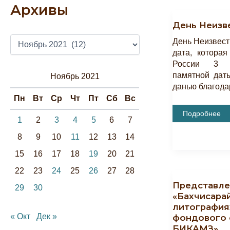
Архивы
День Неизв
А
День Неизвест
Р
дата, которая
Х
России 3 д
И
памятной дат
Ноябрь 2021
В
данью благода
Ы
Пн
Вт
Ср
Чт
Пт
Сб
Вс
День
Подробнее
1
2
3
4
5
6
7
Неизвестного
Cолдата
8
9
10
11
12
13
14
15
16
17
18
19
20
21
22
23
24
25
26
27
28
Представле
29
30
«Бахчисарай
литографиях
« Окт
Дек »
фондового 
БИКАМЗ»