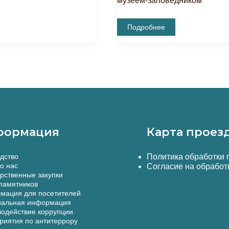
музеем-заповедником
Состоялось
Подробнее
Тематическое
Мероприятие
«Дни
Культуры
Крымских
Караимов»
формация
Карта проез
дство
Политика обработки
о нас
Согласие на обработ
рственные закупки
памятников
мация для посетителей
альная информация
одействие коррупции
иятия по антитеррору