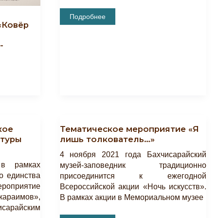
Состоялось
Подробнее
Тематическое
«Ковёр
Мероприятие
«Процветание
В
-
Единстве!»
кое
Тематическое мероприятие «Я
ьтуры
лишь толкователь…»
4 ноября 2021 года Бахчисарайский
в рамках
музей-заповедник традиционно
о единства
присоединится к ежегодной
ероприятие
Всероссийской акции «Ночь искусств».
караимов»,
В рамках акции в Мемориальном музее
арайским