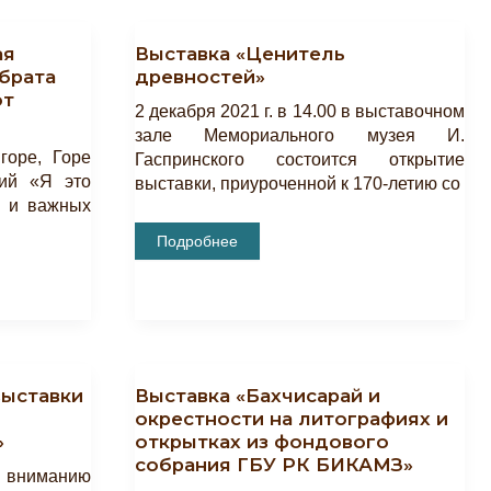
ая
Выставка «Ценитель
 брата
древностей»
от
2 декабря 2021 г. в 14.00 в выставочном
зале Мемориального музея И.
горе, Горе
Гаспринского состоится открытие
кий «Я это
выставки, приуроченной к 170-летию со
х и важных
Выставка
Подробнее
«Ценитель
Древностей»
выставки
Выставка «Бахчисарай и
окрестности на литографиях и
»
открытках из фондового
собрания ГБУ РК БИКАМЗ»
 вниманию