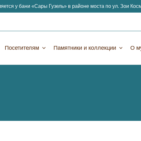
яется у бани «Сары Гузель» в районе моста по ул. Зои Кос
Посетителям
Памятники и коллекции
О м