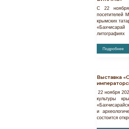
С 22 ноября
посетителей М
крымских тата
«Бахчисара
литографиях
Представлен
Подробнее
Выставка
«Бахчисарай
И
Окрестности
На
Литографиях
Выставка «
И
Открытках
императорс
Из
Фондового
22 ноября 202
Собрания
ГБУ
культуры кр
РК
«Бахчисарайск
БИКАМЗ»
и археологиче
состоится отк