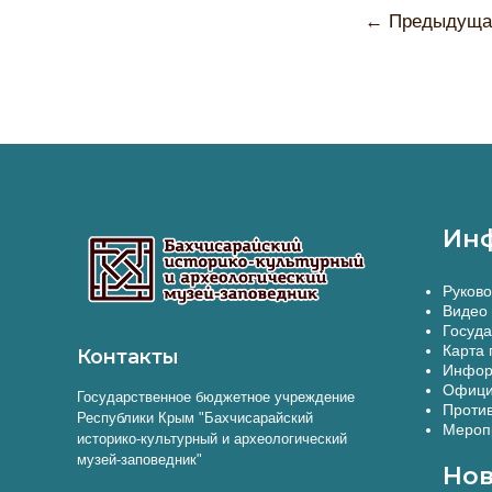
←
Предыдущая
Ин
Руково
Видео 
Госуда
Карта 
Контакты
Инфор
Офици
Государственное бюджетное учреждение
Против
Республики Крым "Бахчисарайский
Меропр
историко-культурный и археологический
музей-заповедник"
Нов