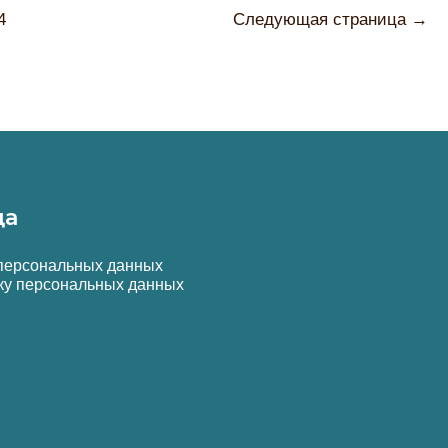
Памяти
ичная
Живут!»
4
Следующая страница
→
я
да
 персональных данных
ку персональных данных