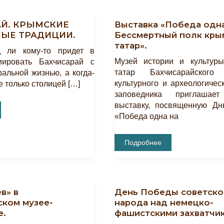
АЙ. КРЫМСКИЕ
Выставка «Победа одна
НЫЕ ТРАДИЦИИ.
Бессмертный полк кры
татар».
д ли кому-то придет в
Музей истории и культур
иировать Бахчисарай с
татар Бахчисарайского 
ральной жизнью, а когда-
культурного и археологичес
е только столицей […]
заповедника приглашает
выставку, посвященную Д
«Победа одна на
Е
Выставка
Подробнее
«Победа
Одна
На
Всех.
Бессмертный
Полк
в» в
День Победы советско
Крымских
Татар».
ском музее-
народа над немецко-
е.
фашистскими захватчи