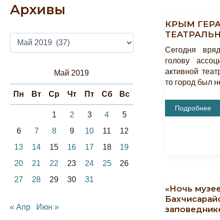
Архивы
КРЫМ ГЕР
ТЕАТРАЛЬ
А
Р
Сегодня вря
Х
голову ассоц
И
активной теат
Май 2019
В
то город был н
Ы
Пн
Вт
Ср
Чт
Пт
Сб
Вс
КРЫМ
Подробнее
ГЕРАЙ.
1
2
3
4
5
КРЫМСКИЕ
ТЕАТРАЛЬНЫ
6
7
8
9
10
11
12
ТРАДИЦИИ.
13
14
15
16
17
18
19
20
21
22
23
24
25
26
27
28
29
30
31
«Ночь музее
Бахчисарай
« Апр
Июн »
заповедник