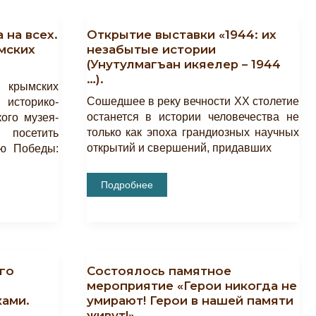
 на всех.
Открытие выставки «1944: их
мских
незабытые истории
(Унутулмагъан икяелер – 1944
…).
ы крымских
Сошедшее в реку вечности ХХ столетие
историко-
останется в истории человечества не
кого музея-
только как эпоха грандиозных научных
 посетить
открытий и свершений, придавших
ню Победы:
Открытие
Подробнее
Выставки
«1944:
Их
Незабытые
Истории
(Унутулмагъан
Икяелер
–
го
Состоялось памятное
1944
…).
мероприятие «Герои никогда не
ками.
умирают! Герои в нашей памяти
живут!».