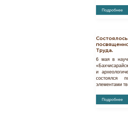
Состоялась
Подробнее
Лекция
«Великое
Путешествие
Императрицы
Екатерины
II.
Состоялось
Пребывание
В
посвященно
Бахчисарае».
Труда.
6 мая в науч
«Бахчисарайск
и археологиче
состоялся п
элементами тв
Состоялось
Подробнее
Мероприятие
Посвященное
Дню
Весны
И
Труда.