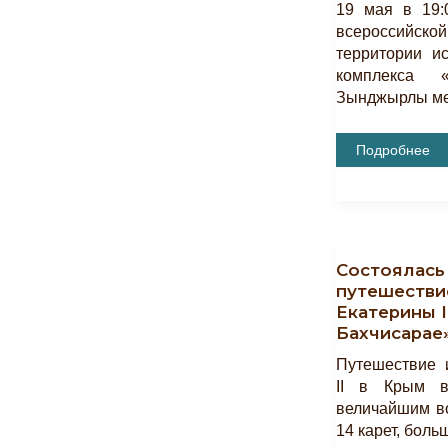
19 мая в 19:
всероссийской
территории ис
комплекса 
Зынджырлы м
«Ночь
Подробнее
Музеев»
В
Бахчисарайс
Музее-
Заповеднике.
Состоялась
путешестви
Екатерины I
Бахчисарае»
Путешествие 
II в Крым в
величайшим во
14 карет, боль