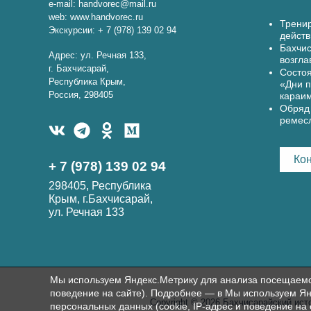
e-mail: handvorec@mail.ru
web: www.handvorec.ru
Тренир
Экскурсии: + 7 (978) 139 02 94
действ
Бахчис
Адрес: ул. Речная 133,
возгла
г. Бахчисарай,
Состоя
Республика Крым,
«Дни п
Россия, 298405
караи
Обряд 
ремес
Ко
+ 7 (978) 139 02 94
298405, Республика
Крым, г.Бахчисарай,
ул. Речная 133
Мы используем Яндекс.Метрику для анализа посещаемост
поведение на сайте). Подробнее — в Мы используем Ян
Copyright © 2026 Бахчисарайский ист
персональных данных (cookie, IP-адрес и поведение на