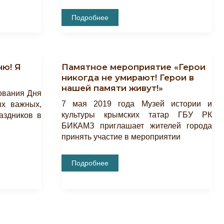
Открытие
Подробнее
Выставки
«Горечь
Памяти»,
Приуроченной
Ко
Дню
ню! Я
Памятное мероприятие «Герои
Памяти
Жертв
никогда не умирают! Герои в
Депортации
нашей памяти живут!»
Народов
ования Дня
Крыма.
7 мая 2019 года Музей истории и
х важных,
культуры крымских татар ГБУ РК
аздников в
БИКАМЗ приглашает жителей города
принять участие в мероприятии
Памятное
Подробнее
Мероприятие
«Герои
Никогда
Не
Умирают!
Герои
В
Нашей