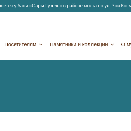
яется у бани «Сары Гузель» в районе моста по ул. Зои Кос
Посетителям
Памятники и коллекции
О м