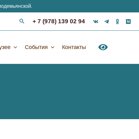
модемьянской.
+ 7 (978) 139 02 94
узее
События
Контакты