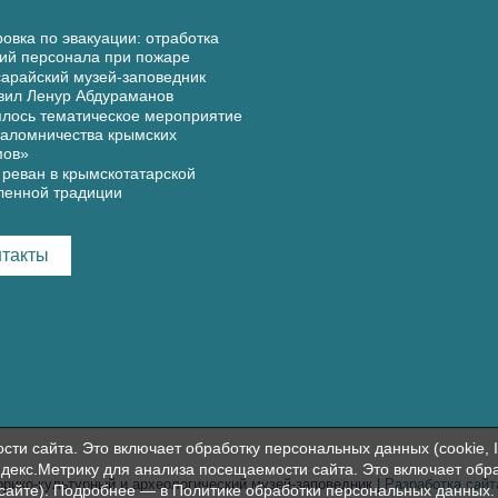
овка по эвакуации: отработка
ий персонала при пожаре
арайский музей-заповедник
вил Ленур Абдураманов
лось тематическое мероприятие
аломничества крымских
мов»
реван в крымскотатарской
ленной традиции
нтакты
и сайта. Это включает обработку персональных данных (cookie, I
декс.Метрику для анализа посещаемости сайта. Это включает обр
орико-культурный и археологический музей-заповедник |
Разработка сай
 сайте). Подробнее — в
Политике обработки персональных данных
.