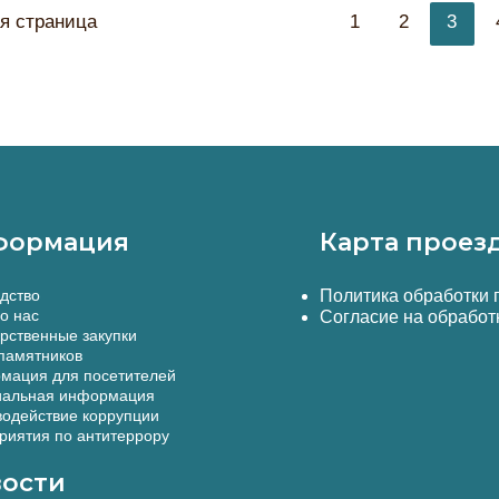
Постран
 страница
1
2
3
навигаци
записи
формация
Карта проез
дство
Политика обработки
о нас
Согласие на обработ
рственные закупки
памятников
мация для посетителей
альная информация
одействие коррупции
иятия по антитеррору
ости