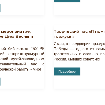
Творческий
Час
«Я
Помню!
Я
Горжусь!»
 мероприятие,
Творческий час «Я пом
е Дню Весны и
горжусь!»
7 мая, в преддверии праздн
ной библиотеке ГБУ РК
Победы — одного из самы
ий историко-культурный
трогательных и славных пр
ский музей-заповедник»
России, бывших советских
ознавательный час с
орческой работы «Мир!
Творческий
Подробнее
Час
«Я
Помню!
Я
,
Горжусь!»