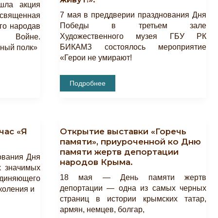
шла акция
7 мая в преддверии празднования Дня
священная
Победы в третьем зале
го народав
Художественного музея ГБУ РК
й Войне.
БИКАМЗ состоялось мероприятие
ный полк»
«Герои не умирают!
Состоялось
Подробнее
Памятное
Мероприятие
«Герои
Никогда
Не
Умирают!
час «Я
Открытие выставки «Горечь
Герои
В
памяти», приуроченной ко Дню
Нашей
памяти жертв депортации
Памяти
ования Дня
Живут!».
народов Крыма.
х значимых
18 мая — День памяти жертв
единяющего
депортации — одна из самых черных
коления и
страниц в истории крымских татар,
армян, немцев, болгар,