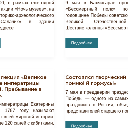
00, в рамках ежегодной
9 мая в Бахчисарае про
 акции «Ночь музеев», на
«Бессмертный полк», по
торико-археологического
годовщине Победы советско
«Салачик» в здании
Великой Отечественно
едресе
Шествие колонны «Бессмерт
День
Подробнее
Победы
Советского
ком
Народа
Над
Немецко-
Фашистскими
Захватчиками.
 лекция «Великое
Состоялся творческий 
е императрицы
помню! Я горжусь!»
I. Пребывание в
7 мая в преддверии праздн
.
Победы — одного из самы
императрицы Екатерины
праздников в России, объ
 1787 году называют
представителей старшего по
 всей мировой истории.
ше 120 саней с кибитками,
Состоялся
Подробнее