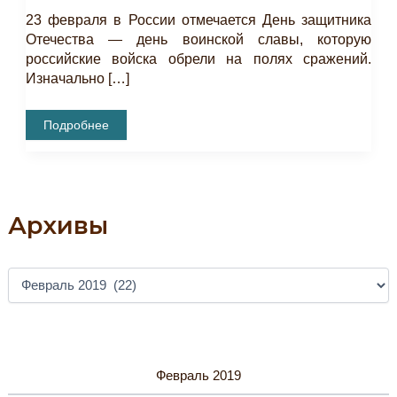
23 февраля в России отмечается День защитника
Отечества — день воинской славы, которую
российские войска обрели на полях сражений.
Изначально […]
Творческий
Подробнее
Час
«Гвоздика
–
Символ
Мужества».
Архивы
А
Р
Х
И
В
Ы
Февраль 2019