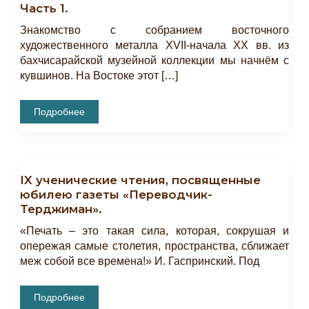
Часть 1.
Знакомство с собранием восточного
художественного металла XVII-начала XX вв. из
бахчисарайской музейной коллекции мы начнём с
кувшинов. На Востоке этот […]
Восточный
Подробнее
Металл
В
Коллекции
Бахчисарайского
Музея-
Заповедника.
IX ученические чтения, посвященные
Часть
1.
юбилею газеты «Переводчик-
Терджиман».
«Печать – это такая сила, которая, сокрушая и
опережая самые столетия, пространства, сближает
меж собой все времена!» И. Гаспринский. Под
IX
Подробнее
Ученические