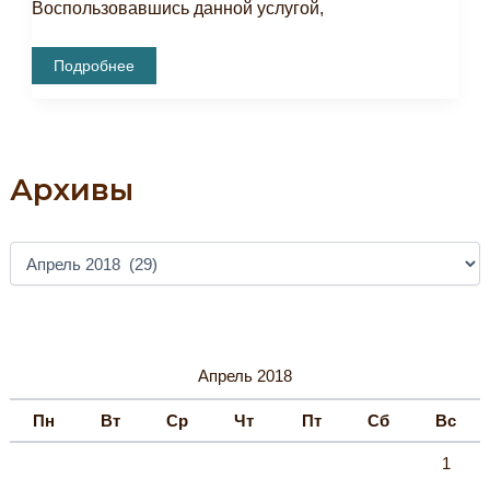
Воспользовавшись данной услугой,
Погрузись
Подробнее
В
Эпоху
Ханского
Времени!
Архивы
А
Р
Х
И
В
Ы
Апрель 2018
Пн
Вт
Ср
Чт
Пт
Сб
Вс
1