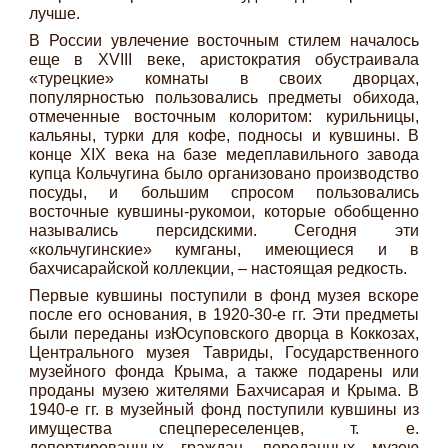
лучше.
В России увлечение восточным стилем началось
еще в XVIII веке, аристократия обустраивала
«турецкие» комнаты в своих дворцах,
популярностью пользовались предметы обихода,
отмеченные восточным колоритом: курильницы,
кальяны, турки для кофе, подносы и кувшины. В
конце XIX века на базе медеплавильного завода
купца Кольчугина было организовано производство
посуды, и большим спросом пользовались
восточные кувшины-рукомои, которые обобщенно
назывались персидскими. Сегодня эти
«кольчугинские» кумганы, имеющиеся и в
бахчисарайской коллекции, – настоящая редкость.
Первые кувшины поступили в фонд музея вскоре
после его основания, в 1920-30-е гг. Эти предметы
были переданы изЮсуповского дворца в Коккозах,
Центрального музея Тавриды, Государственного
музейного фонда Крыма, а также подарены или
проданы музею жителями Бахчисарая и Крыма. В
1940-е гг. в музейный фонд поступили кувшины из
имущества спецпереселенцев, т. е.
депортированных граждан, переданных музею