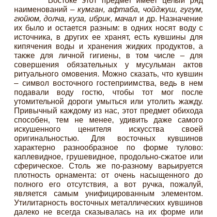
Востоке этот предмет имеет целый ряд
наименований –
кумган, афтаба, чойджуш, гугум,
гюйюм, долча, куза, ибрик, мачал
и др. Назначение
их было и остается разным: в одних носят воду с
источника, в других ее хранят, есть кувшины для
кипячения воды и хранения жидких продуктов, а
также для личной гигиены, в том числе – для
совершения обязательных у мусульман актов
ритуального омовения. Можно сказать, что кувшин
– символ восточного гостеприимства, ведь в нем
подавали воду гостю, чтобы тот мог после
утомительной дороги умыться или утолить жажду.
Привычный каждому из нас, этот предмет обихода
способен, тем не менее, удивить даже самого
искушенного ценителя искусства своей
оригинальностью. Для восточных кувшинов
характерно разнообразное по форме тулово:
каплевидное, грушевидное, продольно-сжатое или
сферическое. Столь же по-разному варьируется
плотность орнамента: от очень насыщенного до
полного его отсутствия, а вот ручка, пожалуй,
является самым унифицированным элементом.
Утилитарность восточных металлических кувшинов
далеко не всегда сказывалась на их форме или