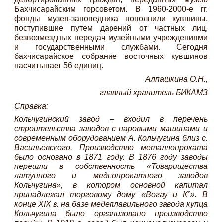
Бахчисарайским горсоветом. В 1960-2000-е гг.
фонды музея-заповедника пополнили кувшины,
поступившие путем дарений от частных лиц,
безвозмездных передач музейными учреждениями
и государственными службами. Сегодня
бахчисарайское собрание восточных кувшинов
насчитывает 56 единиц.
Алпашкина О.Н.,
главный хранитель БИКАМЗ
Справка:
Кольчугинский завод – входил в перечень
строительства заводов с паровыми машинами и
современным оборудованием А. Кольчугина близ с.
Васильевского. Производство металлопроката
было основано в 1871 году. В 1876 году заводы
перешли в собственность «Товарищества
латунного и меднопрокатного заводов
Кольчугина», в котором основной капитал
принадлежал торговому дому «Вогау и К°». В
конце XIX в. на базе медеплавильного завода купца
Кольчугина было организовано производство