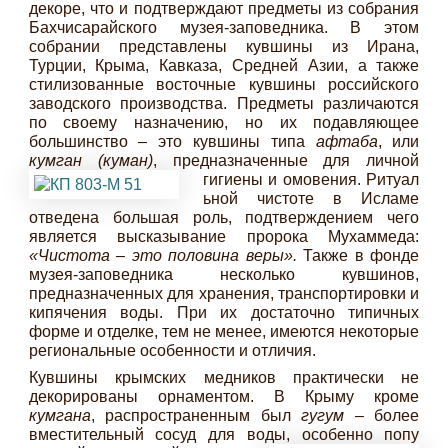
декоре, что и подтверждают предметы из собрания
Бахчисарайского музея-заповедника. В этом
собрании представлены кувшины из Ирана,
Турции, Крыма, Кавказа, Средней Азии, а также
стилизованные восточные кувшины российского
заводского производства. Предметы различаются
по своему назначению, но их подавляющее
большинство – это кувшины типа
афтаба
, или
кумган (куман)
, предназначенные для личной
гигиены и омовения. Ритуал
ьной чистоте в Исламе
отведена большая роль, подтверждением чего
является высказывание пророка Мухаммеда:
«Чистота – это половина веры».
Также в фонде
музея-заповедника несколько кувшинов,
предназначенных для хранения, транспортировки и
кипячения воды. При их достаточно типичных
форме и отделке, тем не менее, имеются некоторые
региональные особенности и отличия.
Кувшины крымских медников практически не
декорированы орнаментом. В Крыму кроме
кумгана
, распространенным был
гугум
– более
вместительный сосуд для воды, особенно попу