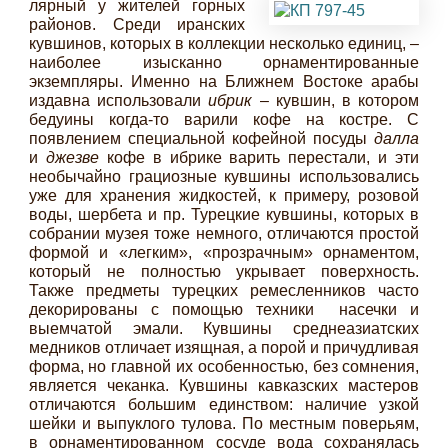
лярный у жителей горных
районов. Среди иранских
кувшинов, которых в коллекции несколько единиц, –
наиболее изысканно орнаментированные
экземпляры. Именно на Ближнем Востоке арабы
издавна использовали
ибрик
– кувшин, в котором
бедуины когда-то варили кофе на костре. С
появлением специальной кофейной посуды
далла
и
джезве
кофе в ибрике варить перестали, и эти
необычайно грациозные кувшины использовались
уже для хранения жидкостей, к примеру, розовой
воды, шербета и пр. Турецкие кувшины, которых в
собрании музея тоже немного, отличаются простой
формой и «легким», «прозрачным» орнаментом,
который не полностью укрывает поверхность.
Также предметы турецких ремесленников часто
декорированы с помощью техники насечки и
выемчатой эмали. Кувшины среднеазиатских
медников отличает изящная, а порой и причудливая
форма, но главной их особенностью, без сомнения,
является чеканка. Кувшины кавказских мастеров
отличаются большим единством: наличие узкой
шейки и выпуклого тулова. По местным поверьям,
в орнаментированном сосуде вода сохранялась