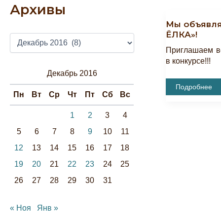
Архивы
Мы объявля
ЁЛКА»!
А
Р
Приглашаем в
Х
в конкурсе!!!
И
Декабрь 2016
В
Мы
Подробнее
Ы
Объявляем
Пн
Вт
Ср
Чт
Пт
Сб
Вс
Конкурс
«АРТ-
ЁЛКА»!
1
2
3
4
5
6
7
8
9
10
11
12
13
14
15
16
17
18
19
20
21
22
23
24
25
26
27
28
29
30
31
« Ноя
Янв »