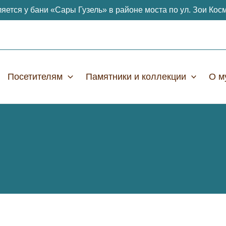
яется у бани «Сары Гузель» в районе моста по ул. Зои Кос
Посетителям
Памятники и коллекции
О м