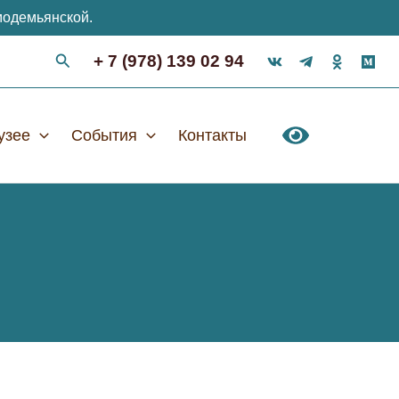
модемьянской.
+ 7 (978) 139 02 94
узее
События
Контакты