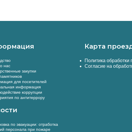
формация
Карта проез
дство
Политика обработки
о нас
Согласие на обработ
рственные закупки
памятников
мация для посетителей
альная информация
одействие коррупции
иятия по антитеррору
ости
овка по эвакуации: отработка
ий персонала при пожаре