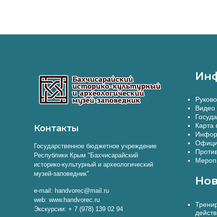
Ин
Руково
Видео 
Госуда
Карта 
Контакты
Инфор
Офици
Государственное бюджетное учреждение
Против
Республики Крым "Бахчисарайский
Меропр
историко-культурный и археологический
музей-заповедник"
Нов
e-mail: handvorec@mail.ru
web: www.handvorec.ru
Тренир
Экскурсии: + 7 (978) 139 02 94
действ