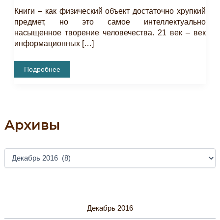
Книги – как физический объект достаточно хрупкий
предмет, но это самое интеллектуально
насыщенное творение человечества. 21 век – век
информационных […]
Состоялось
Подробнее
Открытие
Выставки
«Сохранение
Культурных
Ценностей»
Архивы
А
Р
Х
И
В
Ы
Декабрь 2016