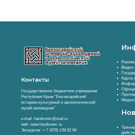
Ин
Руково
Видео 
Госуда
Карта 
Контакты
Инфор
Офици
Государственное бюджетное учреждение
Против
Республики Крым "Бахчисарайский
Меропр
историко-культурный и археологический
музей-заповедник"
Нов
e-mail: handvorec@mail.ru
web: www.handvorec.ru
Тренир
Экскурсии: + 7 (978) 139 02 94
действ