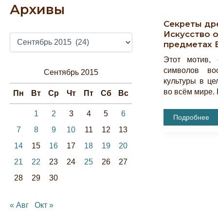
Архивы
Секреты др
Искусство 
А
предметах 
Р
Х
Этот мотив,
И
символов во
Сентябрь 2015
В
культуры в це
Ы
во всём мире. 
Пн
Вт
Ср
Чт
Пт
Сб
Вс
1
2
3
4
5
6
Секреты
Подробнее
Древнего
7
8
9
10
11
12
13
Города.
Искусство
Орнамента
14
15
16
17
18
19
20
В
Предметах
21
22
23
24
25
26
27
БИКАМЗ.
Гранат.
28
29
30
« Авг
Окт »