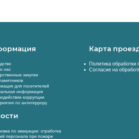
формация
Карта проез
дство
Политика обработки
о нас
Согласие на обработ
рственные закупки
памятников
мация для посетителей
альная информация
одействие коррупции
иятия по антитеррору
ости
овка по эвакуации: отработка
ий персонала при пожаре