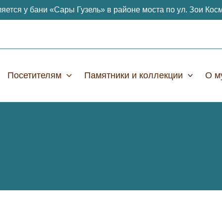
яется у бани «Сары Гузель» в районе моста по ул. Зои Кос
Посетителям
Памятники и коллекции
О м