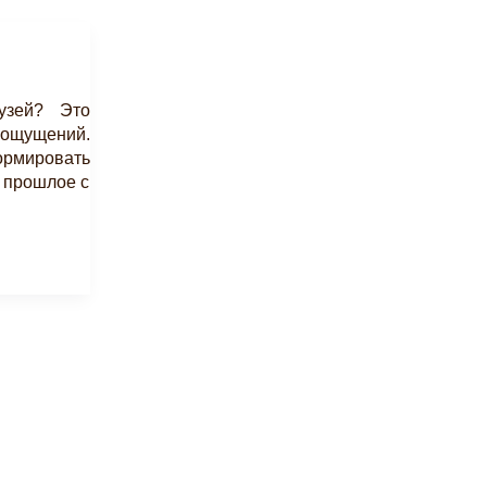
узей? Это
 ощущений.
ормировать
ь прошлое с