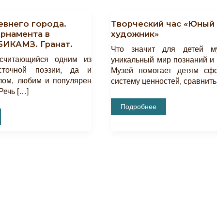
евнего города.
Творческий час «Юный
орнамента в
художник»
БИКАМЗ. Гранат.
Что значит для детей м
 считающийся одним из
уникальный мир познаний и
сточной поэзии, да и
Музей помогает детям сф
лом, любим и популярен
систему ценностей, сравнит
Речь […]
Творческий
Подробнее
Час
«Юный
Художник»