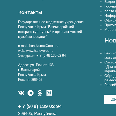
Видео 
Госуда
Карта 
Контакты
Инфор
Офици
Государственное бюджетное учреждение
Против
Республики Крым "Бахчисарайский
Меропр
историко-культурный и археологический
музей-заповедник"
Нов
e-mail: handvorec@mail.ru
web: www.handvorec.ru
Бахчис
Экскурсии: + 7 (978) 139 02 94
возгла
Состоя
Адрес: ул. Речная 133,
«Дни п
г. Бахчисарай,
караи
Республика Крым,
Обряд 
Россия, 298405
ремес
Россий
Ко
+ 7 (978) 139 02 94
298405, Республика