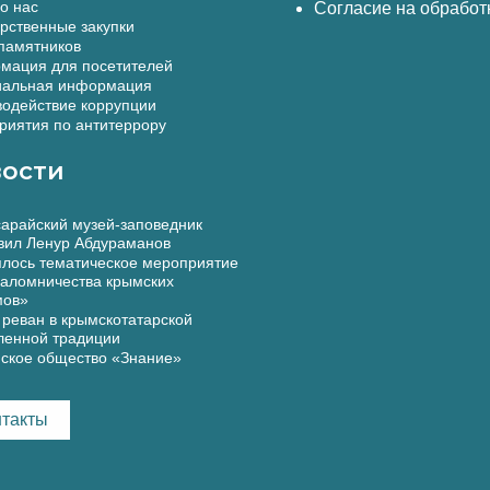
о нас
Согласие на обработ
рственные закупки
памятников
мация для посетителей
альная информация
одействие коррупции
иятия по антитеррору
ости
арайский музей-заповедник
вил Ленур Абдураманов
лось тематическое мероприятие
аломничества крымских
мов»
реван в крымскотатарской
ленной традиции
ское общество «Знание»
нтакты