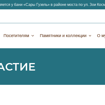
яется у бани «Сары Гузель» в районе моста по ул. Зои Кос
Посетителям
Памятники и коллекции
О м
АСТИЕ