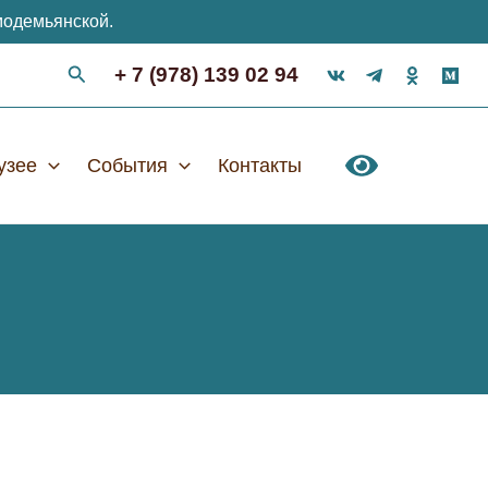
модемьянской.
+ 7 (978) 139 02 94
узее
События
Контакты