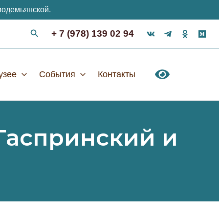
модемьянской.
+ 7 (978) 139 02 94
узее
События
Контакты
Гаспринский и