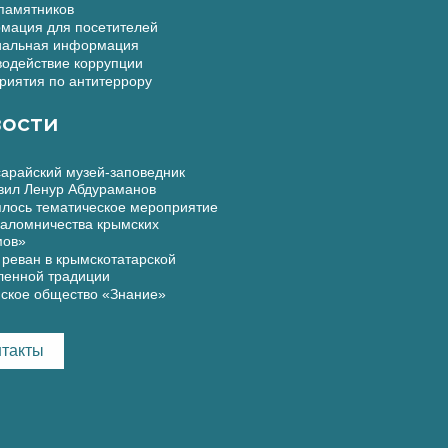
памятников
мация для посетителей
альная информация
одействие коррупции
иятия по антитеррору
ости
арайский музей-заповедник
вил Ленур Абдураманов
лось тематическое мероприятие
аломничества крымских
мов»
реван в крымскотатарской
ленной традиции
ское общество «Знание»
нтакты