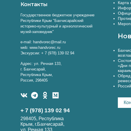
Карта 
Контакты
Инфор
Офици
Государственное бюджетное учреждение
Против
Республики Крым "Бахчисарайский
Меропр
историко-культурный и археологический
музей-заповедник"
Нов
e-mail: handvorec@mail.ru
web: www.handvorec.ru
Бахчис
Экскурсии: + 7 (978) 139 02 94
возгла
Состоя
Адрес: ул. Речная 133,
«Дни п
г. Бахчисарай,
караи
Республика Крым,
Обряд 
Россия, 298405
ремес
Россий
Ко
+ 7 (978) 139 02 94
298405, Республика
Крым, г.Бахчисарай,
ул. Речная 133