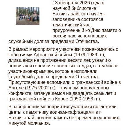
13 февраля 2026 года в
научной библиотеке
Бахчисарайского музея-
заповедника состоялся
тематический час,
приуроченный ко Дню памяти о
россиянах, исполнявших
служебный долг за пределами Отечества.
В рамках мероприятия участники познакомились с
событиями Афганской войны (1979-1989 гг.),
длившейся на протяжении десяти лет, узнали о
подвигах и героизме советских солдат, в том числе
участников-крымчан, которые исполняли
служебный долг за пределами Отечества.
Присутствующие вспомнили о гражданской войне в
Анголе (1975-2002 гг.) – крупном вооруженном
конфликте, затянувшемся на двадцать семь лет и
гражданской войне в Корее (1950-1953 гг.).
В завершении мероприятия участники возложили
цветы к памятнику воинам-«афганцам» в г.
Бахчисарай, почтив память безвременно ушедших
минутой молчания.