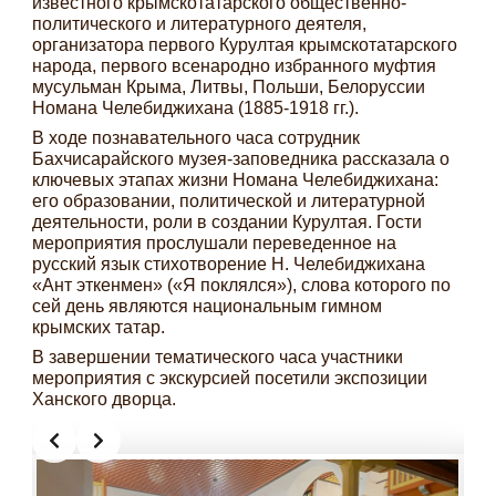
известного крымскотатарского общественно-
политического и литературного деятеля,
организатора первого Курултая крымскотатарского
народа, первого всенародно избранного муфтия
мусульман Крыма, Литвы, Польши, Белоруссии
Номана Челебиджихана (1885-1918 гг.).
В ходе познавательного часа сотрудник
Бахчисарайского музея-заповедника рассказала о
ключевых этапах жизни Номана Челебиджихана:
его образовании, политической и литературной
деятельности, роли в создании Курултая. Гости
мероприятия прослушали переведенное на
русский язык стихотворение Н. Челебиджихана
«Ант эткенмен» («Я поклялся»), слова которого по
сей день являются национальным гимном
крымских татар.
В завершении тематического часа участники
мероприятия с экскурсией посетили экспозиции
Ханского дворца.
Slide 2 of 4