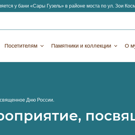
яется у бани «Сары Гузель» в районе моста по ул. Зои Кос
Посетителям
Памятники и коллекции
О м
освященное Дню России.
роприятие, посв