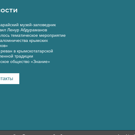
ости
арайский музей-заповедник
вил Ленур Абдураманов
лось тематическое мероприятие
аломничества крымских
мов»
реван в крымскотатарской
ленной традиции
ское общество «Знание»
нтакты