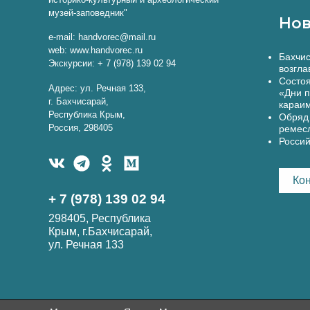
музей-заповедник"
Нов
e-mail: handvorec@mail.ru
web: www.handvorec.ru
Бахчис
Экскурсии: + 7 (978) 139 02 94
возгла
Состоя
Адрес: ул. Речная 133,
«Дни п
г. Бахчисарай,
караи
Республика Крым,
Обряд 
Россия, 298405
ремес
Россий
Ко
+ 7 (978) 139 02 94
298405, Республика
Крым, г.Бахчисарай,
ул. Речная 133