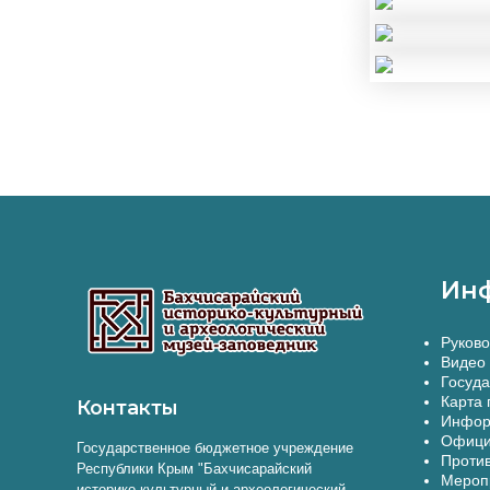
Ин
Руково
Видео 
Госуда
Карта 
Контакты
Инфор
Офици
Государственное бюджетное учреждение
Против
Республики Крым "Бахчисарайский
Меропр
историко-культурный и археологический