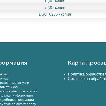
формация
Карта проез
дство
Политика обработки
о нас
Согласие на обработ
рственные закупки
памятников
мация для посетителей
альная информация
одействие коррупции
иятия по антитеррору