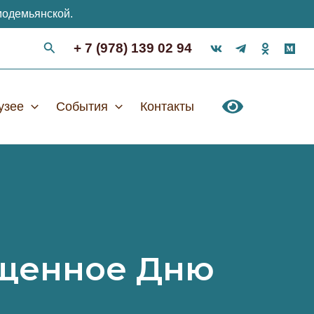
модемьянской.
+ 7 (978) 139 02 94
узее
События
Контакты
ященное Дню