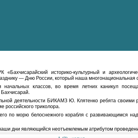
«Бахчисарайский историко-культурный и археологичес
зднику — Дню России, который наша многонациональная с
я начальных классов, во время летних каникул посещ
 Бахчисарай.
льной деятельности БИКАМЗ Ю. Клятенко ребята своими 
е российского триколора.
его по морю белоснежного корабля с развивающимся над
 наши дни являющийся неотъемлемым атрибутом проведени