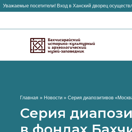
Уважаемые посетители! Вход в Ханский дворец осуществл
Перейти
к
содержимому
Главная
Новости
Серия диапозитивов «Москв
Серия диапози
в фондах Бахч