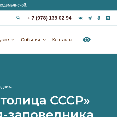
модемьянской.
+ 7 (978) 139 02 94
узее
События
Контакты
едника
столица СССР»
я-заповедника