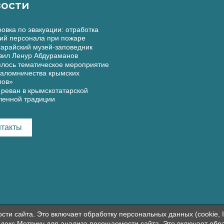
ости
овка по эвакуации: отработка
ий персонала при пожаре
арайский музей-заповедник
вил Ленур Абдураманов
лось тематическое мероприятие
аломничества крымских
мов»
реван в крымскотатарской
ленной традиции
нтакты
и сайта. Это включает обработку персональных данных (cookie, I
декс.Метрику для анализа посещаемости сайта. Это включает обр