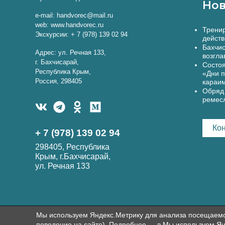
Нов
e-mail: handvorec@mail.ru
web: www.handvorec.ru
Тренир
Экскурсии: + 7 (978) 139 02 94
действ
Бахчис
Адрес: ул. Речная 133,
возгла
г. Бахчисарай,
Состоя
Республика Крым,
«Дни п
Россия, 298405
караи
Обряд 
ремес
Ко
+ 7 (978) 139 02 94
298405, Республика
Крым, г.Бахчисарай,
ул. Речная 133
Мы используем Яндекс.Метрику для анализа посещаемост
поведение на сайте). Подробнее — в Мы используем Ян