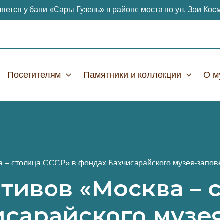
яется у бани «Сары Гузель» в районе моста по ул. Зои Кос
Посетителям
Памятники и коллекции
О м
а – столица СССР» в фондах Бахчисарайского музея-запов
тивов «Москва – 
исарайского музе