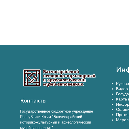
Ин
Руково
Видео 
Госуда
Карта 
Контакты
Инфор
Офици
Государственное бюджетное учреждение
Против
Республики Крым "Бахчисарайский
Меропр
историко-культурный и археологический
музей-заповедник"