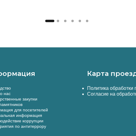
формация
Карта проез
дство
Политика обработки
о нас
Согласие на обработ
рственные закупки
памятников
мация для посетителей
альная информация
одействие коррупции
иятия по антитеррору