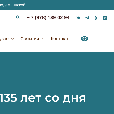
модемьянской.
+ 7 (978) 139 02 94
узее
События
Контакты
35 лет со дня