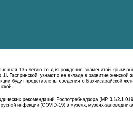
уроченная 135-летию со дня рождения знаменитой крымчан
 Ш. Гаспринской, узнают о ее вкладе в развитие женской 
екции будут представлены сведения о Бахчисарайской женс
нской.
одических рекомендаций Роспотребнадзора (МР 3.1/2.1 01
усной инфекции (COVID-19) в музеях, музеях-заповедника