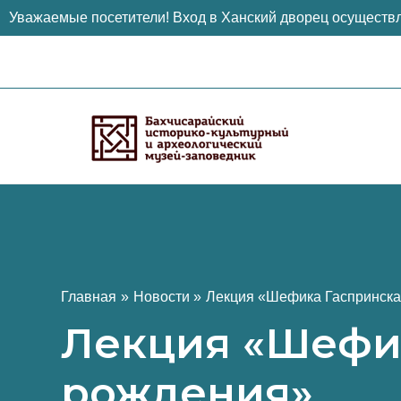
Уважаемые посетители! Вход в Ханский дворец осуществл
Перейти
к
содержимому
Главная
Новости
Лекция «Шефика Гаспринская
Лекция «Шефика
рождения»