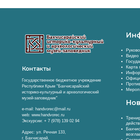
Ин
Руково
Видео 
Госуда
Карта 
Контакты
Инфор
Офици
Государственное бюджетное учреждение
Против
Республики Крым "Бахчисарайский
Меропр
историко-культурный и археологический
музей-заповедник"
Нов
e-mail: handvorec@mail.ru
web: www.handvorec.ru
Тренир
Экскурсии: + 7 (978) 139 02 94
действ
Бахчис
Адрес: ул. Речная 133,
возгла
г. Бахчисарай,
Состоя