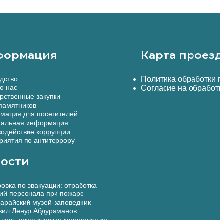
формация
Карта проез
дство
Политика обработки
о нас
Согласие на обработ
рственные закупки
памятников
мация для посетителей
альная информация
одействие коррупции
иятия по антитеррору
ости
овка по эвакуации: отработка
ий персонала при пожаре
арайский музей-заповедник
вил Ленур Абдураманов
лось тематическое мероприятие