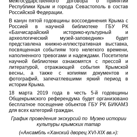
межгосударственного договора о принятии
Республики Крым и города Севастополь в состав
Российской Федерации.
В канун пятой годовщины воссоединения Крыма с
Россией в научной библиотеке ГБУ РК
«Бахчисарайский историко-культурный и
археологический музей-заповедник» будет
представлена книжно-иллюстративная выставка,
посвященная событиям того нелегкого времени,
наполненного тревогами и надеждами. Посетители
научной библиотеки ознакомятся с прессой и
литературой, отражающей события Крымской
весны, а также с копиями документов и
фотографий, запечатлевшими яркий период в
истории Крыма.
18 марта 2019 года в честь 5-й годовщины
Общекрымского референдума будет организовано
бесплатное посещение объектов ГБУ РК БИКАМЗ
для всех категорий граждан.
График проведения экскурсий по Музею истории
культуры крымских татар
(«Ансамбль «Ханский дворец XVI-XIX вв.»):