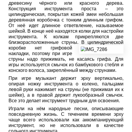
древесину чёрного или красного дерева.
Конструкция инструмента проста – это
цилиндрическая, покрытая кожей змеи небольшая
деревянная коробочка с тонким длинным грифом.
От неё идет длинное ответвление, называемое
шейкой. В конце неё находятся колки для настройки
инструмента. К колкам прикрепляются две
близкорасположенные струны. В цилиндрической
коробке нет
грифовой
накладки, поэтому при игре
струны надо прижимать, не касаясь грифа. Для
игры используется смычок из бамбукового стебля и
конского волоса, закреплённый между струнами.
При игре музыкант держит эрху вертикально,
опирая ножку инструмента о колено, пальцами
левой руки нажимает на струны (не прижимая их к
шейке), а в правой держит лукообразный смычок.
Все это делает инструмент трудным для освоения.
Играли на нём народные песни, описывающие
повседневную жизнь. С течением времени эрху
чаще всего использовали как аккомпанирующий
инструмент, но не использовали в качестве
сольного инструмента.