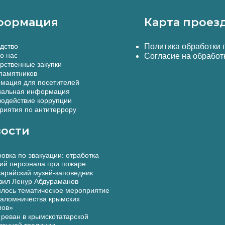
формация
Карта проез
дство
Политика обработки
о нас
Согласие на обработ
рственные закупки
памятников
мация для посетителей
альная информация
одействие коррупции
иятия по антитеррору
ости
овка по эвакуации: отработка
ий персонала при пожаре
арайский музей-заповедник
вил Ленур Абдураманов
лось тематическое мероприятие
аломничества крымских
мов»
реван в крымскотатарской
ленной традиции