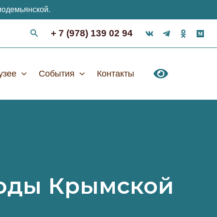
модемьянской.
+ 7 (978) 139 02 94
узее
События
Контакты
годы Крымской