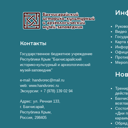
Ин
Руково
Видео 
Госуда
Карта 
Контакты
Инфор
Офици
Государственное бюджетное учреждение
Против
Республики Крым "Бахчисарайский
Меропр
историко-культурный и археологический
музей-заповедник"
Нов
e-mail: handvorec@mail.ru
web: www.handvorec.ru
Тренир
Экскурсии: + 7 (978) 139 02 94
действ
Бахчис
Адрес: ул. Речная 133,
возгла
г. Бахчисарай,
Состоя
Республика Крым,
«Дни п
Россия, 298405
караи
Обряд 
ремес