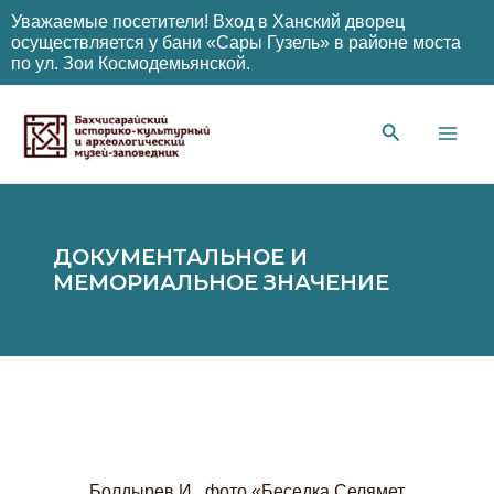
Уважаемые посетители! Вход в Ханский дворец
осуществляется у бани «Сары Гузель» в районе моста
по ул. Зои Космодемьянской.
Перейти
к
содержимому
Main
Men
ДОКУМЕНТАЛЬНОЕ И
МЕМОРИАЛЬНОЕ ЗНАЧЕНИЕ
Болдырев И., фото «Беседка Селямет