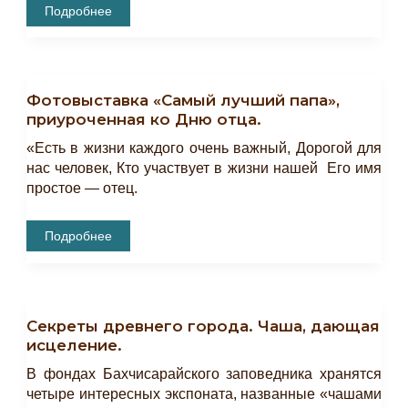
Открытие
Подробнее
Фотовыставки
«Древние
Лики
Хакасии»
Фотовыставка «Самый лучший папа»,
приуроченная ко Дню отца.
«Есть в жизни каждого очень важный, Дорогой для
нас человек, Кто участвует в жизни нашей Его имя
простое — отец.
Фотовыставка
Подробнее
«Самый
Лучший
Папа»,
Приуроченная
Ко
Дню
Секреты древнего города. Чаша, дающая
Отца.
исцеление.
В фондах Бахчисарайского заповедника хранятся
четыре интересных экспоната, названные «чашами