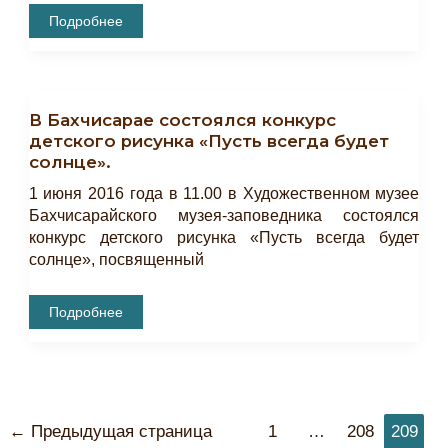
В
Подробнее
Бахчисарае
Состоится
Литературный
Вечер
«Как
Вечно
В Бахчисарае состоялся конкурс
Пушкинское
Слово».
детского рисунка «Пусть всегда будет
солнце».
1 июня 2016 года в 11.00 в Художественном музее
Бахчисарайского музея-заповедника состоялся
конкурс детского рисунка «Пусть всегда будет
солнце», посвященный
В
Подробнее
Бахчисарае
Состоялся
Конкурс
Детского
Рисунка
«Пусть
Всегда
Постраничная
Будет
←
Предыдущая страница
1
…
208
209
Солнце».
навигация