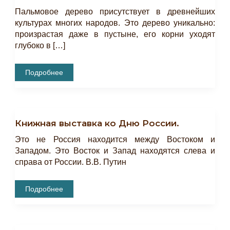
Пальмовое дерево присутствует в древнейших
культурах многих народов. Это дерево уникально:
произрастая даже в пустыне, его корни уходят
глубоко в […]
Секреты
Подробнее
Древнего
Города.
О
Пальме
В
Мусульманской
Книжная выставка ко Дню России.
Культуре.
Это не Россия находится между Востоком и
Западом. Это Восток и Запад находятся слева и
справа от России. В.В. Путин
Книжная
Подробнее
Выставка
Ко
Дню
России.