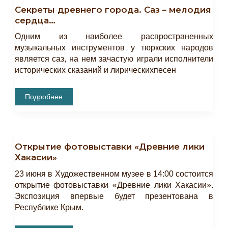
Секреты древнего города. Саз – мелодия
сердца…
Одним из наиболее распространенных
музыкальных инструментов у тюркских народов
является саз, на нем зачастую играли исполнители
исторических сказаний и лирическихпесен
Секреты
Подробнее
Древнего
Города.
Саз
–
Мелодия
Сердца…
Открытие фотовыставки «Древние лики
Хакасии»
23 июня в Художественном музее в 14:00 состоится
открытие фотовыставки «Древние лики Хакасии».
Экспозиция впервые будет презентована в
Республике Крым.