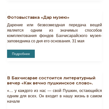
О
Сельском
Хозяйстве
На
Фотовыставка «Дар музею»
Страницах
Газеты
«ТЕРДЖИМАН».
Дарение или безвозмездная передача вещей
является одним из значимых способов
комплектования фондов Бахчисарайского музея-
заповедника со дня его основания. 31 мая
Фотовыставка
Подробнее
«Дар
Музею»
В Бахчисарае состоится литературный
вечер «Как вечно пушкинское слово».
«… у каждого из нас — свой Пушкин, остающийся
одним для всех. Он входит в нашу жизнь в самом
начале