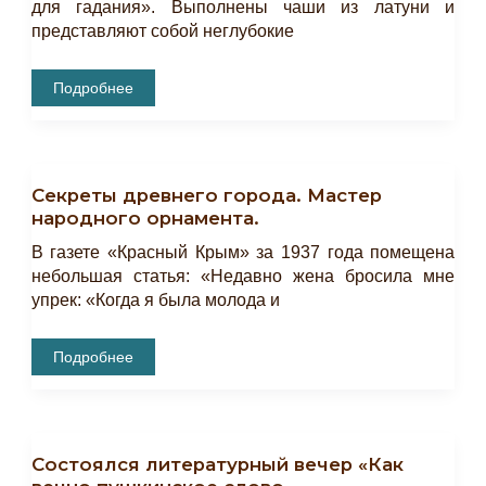
для гадания». Выполнены чаши из латуни и
представляют собой неглубокие
Секреты
Подробнее
Древнего
Города.
Чаша,
Дающая
Исцеление.
Секреты древнего города. Мастер
народного орнамента.
В газете «Красный Крым» за 1937 года помещена
небольшая статья: «Недавно жена бросила мне
упрек: «Когда я была молода и
Секреты
Подробнее
Древнего
Города.
Мастер
Народного
Орнамента.
Состоялся литературный вечер «Как