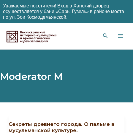
Уважаемые посетители! Вход в Ханский дворец
осуществляется у бани «Сары Гузель» в районе моста
по ул. Зои Космодемьянской.
Перейти
к
содержимому
Main
Men
Moderator M
Секреты древнего города. О пальме в
мусульманской культуре.