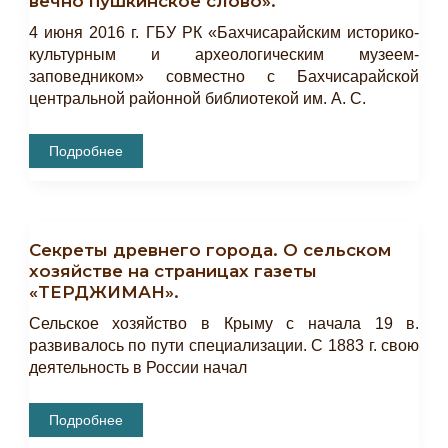
вечно пушкинское слово».
4 июня 2016 г. ГБУ РК «Бахчисарайским историко-
культурным и археологическим музеем-
заповедником» совместно с Бахчисарайской
центральной районной библиотекой им. А. С.
Состоялся
Подробнее
Литературный
Вечер
«Как
Вечно
Пушкинское
Слово».
Секреты древнего города. О сельском
хозяйстве на страницах газеты
«ТЕРДЖИМАН».
Сельское хозяйство в Крыму с начала 19 в.
развивалось по пути специализации. С 1883 г. свою
деятельность в России начал
Секреты
Подробнее
Древнего
Города.