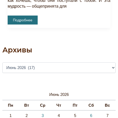
как хочешь, чтобы они поступали с тобой. И эта
мудрость — общепринята для
Уважай,
Подробнее
Чтобы
Уважали!
Архивы
А
Р
Х
И
В
Ы
Июнь 2026
Пн
Вт
Ср
Чт
Пт
Сб
Вс
1
2
3
4
5
6
7