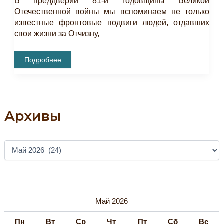
В преддверии 81-й годовщины Великой
Отечественной войны мы вспоминаем не только
известные фронтовые подвиги людей, отдавших
свои жизни за Отчизну,
Забытые
Подробнее
Документы
Войны
(1941-
1945
Гг.)
Архивы
А
Р
Х
И
В
Ы
Май 2026
Пн
Вт
Ср
Чт
Пт
Сб
Вс