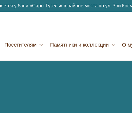
яется у бани «Сары Гузель» в районе моста по ул. Зои Кос
Посетителям
Памятники и коллекции
О м