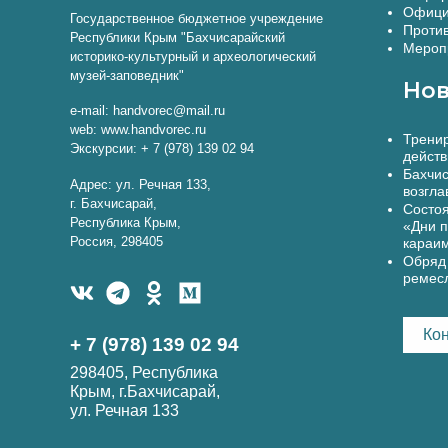
Офици
Государственное бюджетное учреждение
Против
Республики Крым "Бахчисарайский
Меропр
историко-культурный и археологический
музей-заповедник"
Нов
e-mail: handvorec@mail.ru
web: www.handvorec.ru
Тренир
Экскурсии: + 7 (978) 139 02 94
действ
Бахчис
Адрес: ул. Речная 133,
возгла
г. Бахчисарай,
Состоя
Республика Крым,
«Дни п
Россия, 298405
караи
Обряд 
ремес
Ко
+ 7 (978) 139 02 94
298405, Республика
Крым, г.Бахчисарай,
ул. Речная 133