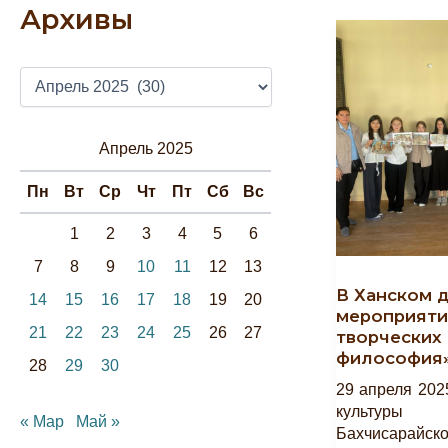
Архивы
А
Р
Х
И
Апрель 2025
В
Ы
Пн
Вт
Ср
Чт
Пт
Сб
Вс
1
2
3
4
5
6
7
8
9
10
11
12
13
В Ханском 
14
15
16
17
18
19
20
мероприяти
21
22
23
24
25
26
27
творческих 
философия
28
29
30
29 апреля 202
культуры
« Мар
Май »
Бахчисарайск