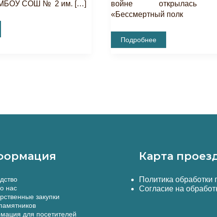
 МБОУ СОШ № 2 им. […]
войне открылась в
«Бессмертный полк
В
Подробнее
Ханском
Дворце
К
80-
Летию
Победы
Состоялось
Открытие
Выставки«Бессмертный
Полк
Крымских
Татар»
формация
Карта проез
дство
Политика обработки
о нас
Согласие на обработ
рственные закупки
памятников
мация для посетителей