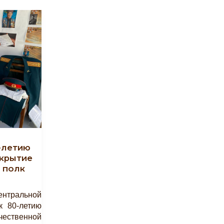
-летию
крытие
 полк
ентральной
к 80-летию
ественной