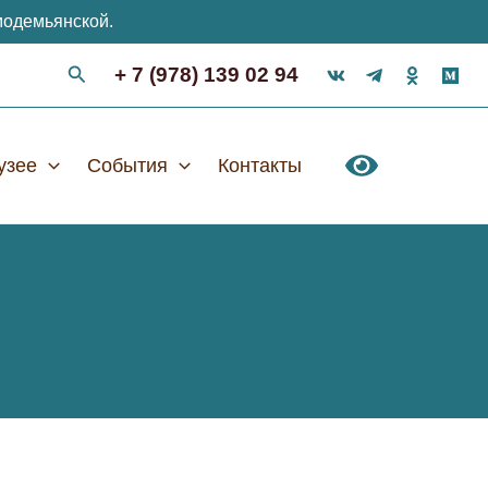
модемьянской.
+ 7 (978) 139 02 94
узее
События
Контакты