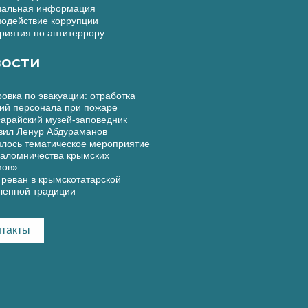
альная информация
одействие коррупции
иятия по антитеррору
ости
овка по эвакуации: отработка
ий персонала при пожаре
арайский музей-заповедник
вил Ленур Абдураманов
лось тематическое мероприятие
аломничества крымских
мов»
реван в крымскотатарской
ленной традиции
нтакты